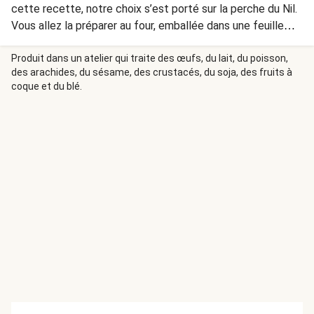
cette recette, notre choix s’est porté sur la perche du Nil.
Vous allez la préparer au four, emballée dans une feuille
d’aluminium qui empêchera la chaleur de s’échapper. Le
poisson cuira ainsi grâce à la vapeur conservée dans la
Produit dans un atelier qui traite des œufs, du lait, du poisson,
des arachides, du sésame, des crustacés, du soja, des fruits à
papillote.
coque et du blé.