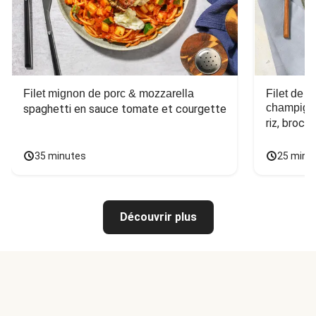
Filet mignon de porc & mozzarella
Filet de 
champign
spaghetti en sauce tomate et courgette
riz, broco
35 minutes
25 minu
Découvrir plus