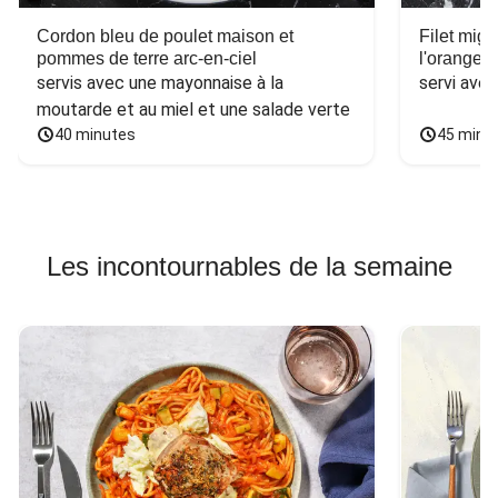
Cordon bleu de poulet maison et
Filet mig
pommes de terre arc-en-ciel
l'orange e
servis avec une mayonnaise à la 
servi ave
moutarde et au miel et une salade verte
40 minutes
45 minu
Les incontournables de la semaine