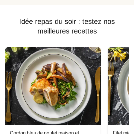
Idée repas du soir : testez nos
meilleures recettes
Cordon bleu de poulet maison et
Filet mig