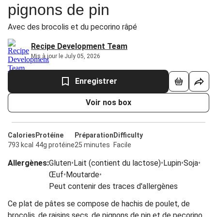
pignons de pin
Avec des brocolis et du pecorino râpé
Recipe Development Team
Mis à jour le July 05, 2026
Enregistrer
Voir nos box
Calories
Protéine
Préparation
Difficulty
793 kcal
44g protéine
25 minutes
Facile
Allergènes
:
Gluten
•
Lait (contient du lactose)
•
Lupin
•
Soja
•
Œuf
•
Moutarde
•
Peut contenir des traces d'allergènes
Ce plat de pâtes se compose de hachis de poulet, de
brocolis, de raisins secs, de pignons de pin et de pecorino.