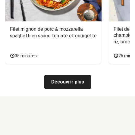
Filet mignon de porc & mozzarella
Filet de 
champign
spaghetti en sauce tomate et courgette
riz, broco
35 minutes
25 minu
Découvrir plus