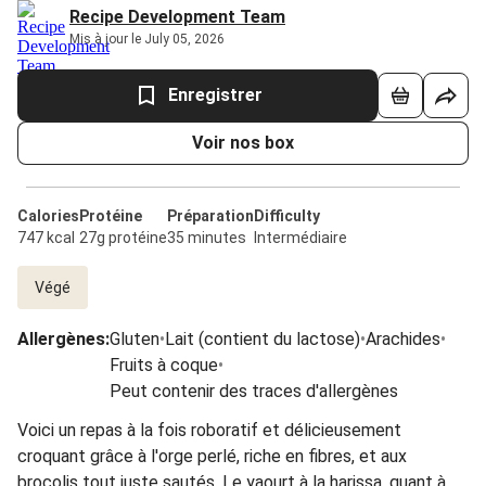
Recipe Development Team
Mis à jour le July 05, 2026
Enregistrer
Voir nos box
Calories
Protéine
Préparation
Difficulty
747 kcal
27g protéine
35 minutes
Intermédiaire
Végé
Allergènes
:
Gluten
•
Lait (contient du lactose)
•
Arachides
•
Fruits à coque
•
Peut contenir des traces d'allergènes
Voici un repas à la fois roboratif et délicieusement
croquant grâce à l'orge perlé, riche en fibres, et aux
brocolis tout juste sautés. Le yaourt à la harissa, quant à