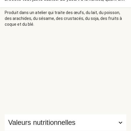
lui, apporte du piquant à l'ensemble. Utilisez la harissa avec
parcimonie, quitte à en ajouter d'avantage après avoir
Produit dans un atelier qui traite des œufs, du lait, du poisson,
des arachides, du sésame, des crustacés, du soja, des fruits à
goûté : elle est très piquante !
coque et du blé.
Valeurs nutritionnelles