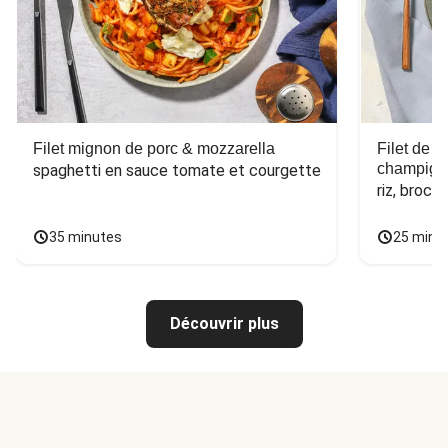
Filet mignon de porc & mozzarella
Filet de 
champign
spaghetti en sauce tomate et courgette
riz, broco
35 minutes
25 minu
Découvrir plus