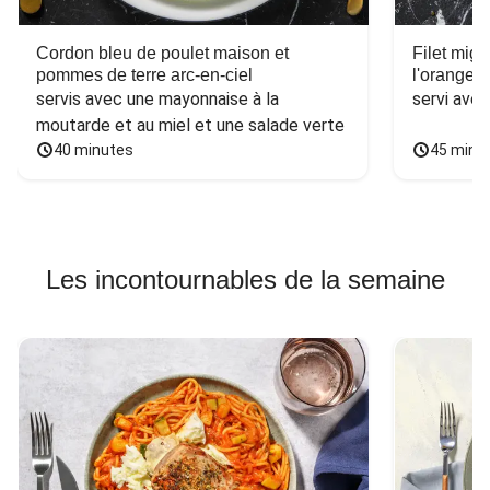
Cordon bleu de poulet maison et
Filet mig
pommes de terre arc-en-ciel
l'orange e
servis avec une mayonnaise à la 
servi ave
moutarde et au miel et une salade verte
40 minutes
45 minu
Les incontournables de la semaine