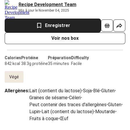
Recipe Development Team
Mis à jour le November 04, 2025
Enregistrer
Voir nos box
Calories
Protéine
Préparation
Difficulty
842 kcal
38.3g protéine
35 minutes
Facile
Végé
Allergènes
:
Lait (contient du lactose)
•
Soja
•
Blé
•
Gluten
•
Graines de sésame
•
Céleri
•
Peut contenir des traces d'allergènes
•
Gluten
•
Lupin
•
Lait (contient du lactose)
•
Moutarde
•
Fruits à coque
•
Œuf