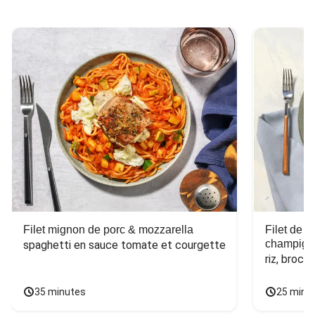
Filet mignon de porc & mozzarella
Filet de 
champign
spaghetti en sauce tomate et courgette
riz, broco
35 minutes
25 minu