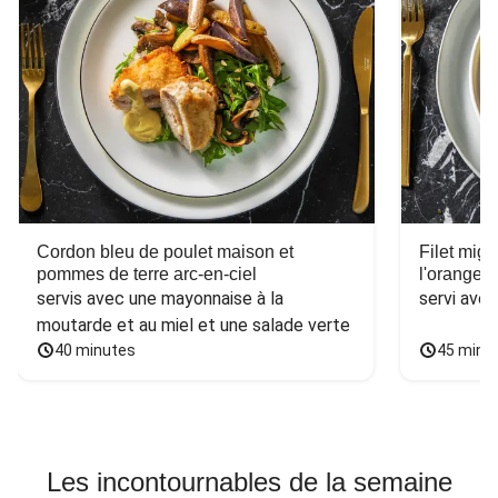
Cordon bleu de poulet maison et
Filet mig
pommes de terre arc-en-ciel
l'orange e
servis avec une mayonnaise à la 
servi ave
moutarde et au miel et une salade verte
40 minutes
45 minu
Les incontournables de la semaine