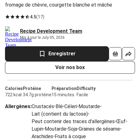
fromage de chèvre, courgette blanche et mâche
4.5
(
17
)
Recipe Development Team
Mis à jour le July 05, 2026
Enregistrer
Voir nos box
Calories
Protéine
Préparation
Difficulty
722 kcal
34.7g protéine
15 minutes
Facile
Allergènes
:
Crustacés
•
Blé
•
Céleri
•
Moutarde
•
Lait (contient du lactose)
•
Peut contenir des traces d'allergènes
•
Œuf
•
Lupin
•
Moutarde
•
Soja
•
Graines de sésame
•
Arachides
•
Fruits à coque