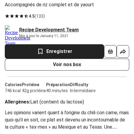
Accompagnés de riz complet et de yaourt
4.5
(
133
)
Recipe Development Team
Mis à jour le January 11, 2021
Enregistrer
Voir nos box
Calories
Protéine
Préparation
Difficulty
746 kcal
42g protéine
40 minutes
Intermédiaire
Allergènes
:
Lait (contient du lactose)
Les opinions varient quant à l’origine du chili con carne, mais
quoi qu’il en soit, ce plat est devenu un incontournable de
la culture « tex-mex » au Mexique et au Texas. Une