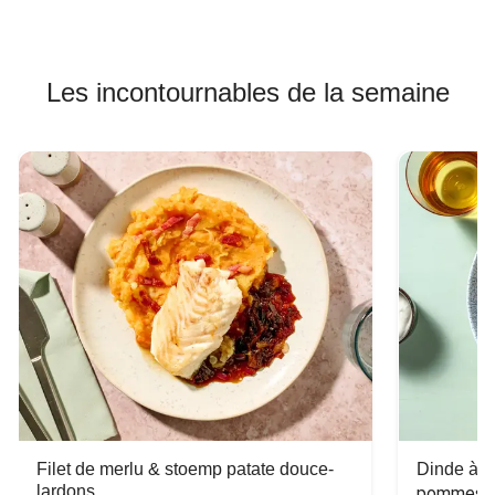
Les incontournables de la semaine
Filet de merlu & stoemp patate douce-
Dinde à la
lardons
pommes de