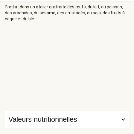
recette qui peut se décliner à l’infini : voici une version
HelloFresh délicieusement fraîche grâce au yaourt !
Produit dans un atelier qui traite des œufs, du lait, du poisson,
des arachides, du sésame, des crustacés, du soja, des fruits à
coque et du blé.
Valeurs nutritionnelles