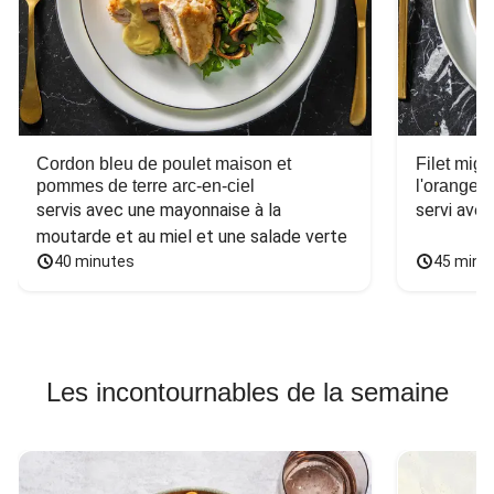
Cordon bleu de poulet maison et
Filet mig
pommes de terre arc-en-ciel
l'orange e
servis avec une mayonnaise à la 
servi ave
moutarde et au miel et une salade verte
40 minutes
45 minu
Les incontournables de la semaine