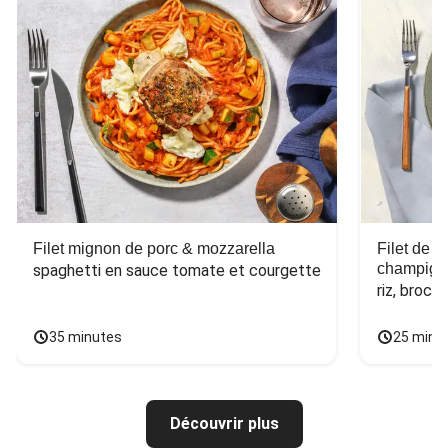
Filet mignon de porc & mozzarella
Filet de 
champign
spaghetti en sauce tomate et courgette
riz, broco
35 minutes
25 minu
Découvrir plus