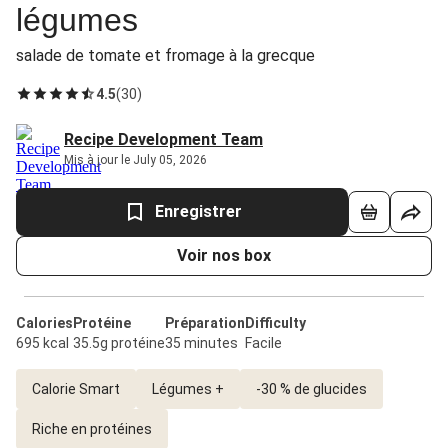
légumes
salade de tomate et fromage à la grecque
4.5
(
30
)
Recipe Development Team
Mis à jour le July 05, 2026
Enregistrer
Voir nos box
Calories
Protéine
Préparation
Difficulty
695 kcal
35.5g protéine
35 minutes
Facile
Calorie Smart
Légumes +
-30 % de glucides
Riche en protéines