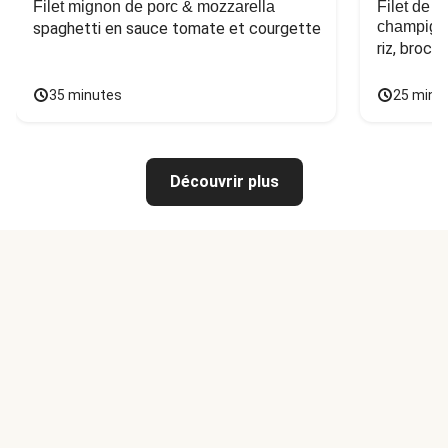
Filet mignon de porc & mozzarella
Filet de 
champign
spaghetti en sauce tomate et courgette
riz, broco
35 minutes
25 minu
Découvrir plus