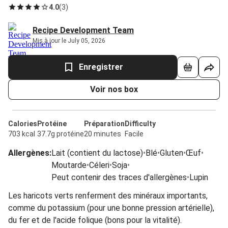
4.0
(
3
)
Recipe Development Team
Mis à jour le July 05, 2026
Enregistrer
Voir nos box
Calories
Protéine
Préparation
Difficulty
703 kcal
37.7g protéine
20 minutes
Facile
Allergènes
:
Lait (contient du lactose)
•
Blé
•
Gluten
•
Œuf
•
Moutarde
•
Céleri
•
Soja
•
Peut contenir des traces d'allergènes
•
Lupin
Les haricots verts renferment des minéraux importants,
comme du potassium (pour une bonne pression artérielle),
du fer et de l'acide folique (bons pour la vitalité).