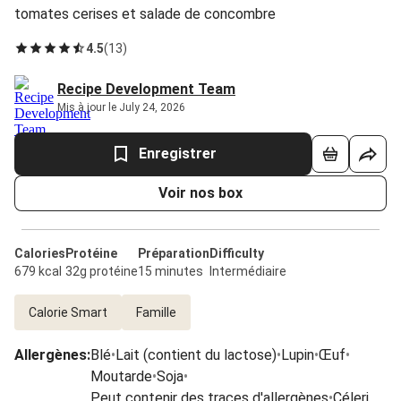
tomates cerises et salade de concombre
4.5
(
13
)
Recipe Development Team
Mis à jour le July 24, 2026
Enregistrer
Voir nos box
Calories
Protéine
Préparation
Difficulty
679 kcal
32g protéine
15 minutes
Intermédiaire
Calorie Smart
Famille
Allergènes
:
Blé
•
Lait (contient du lactose)
•
Lupin
•
Œuf
•
Moutarde
•
Soja
•
Peut contenir des traces d'allergènes
•
Céleri