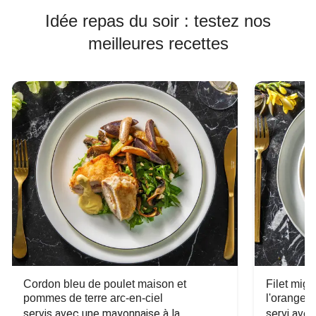
Idée repas du soir : testez nos
meilleures recettes
Cordon bleu de poulet maison et
Filet mig
pommes de terre arc-en-ciel
l'orange e
servis avec une mayonnaise à la 
servi ave