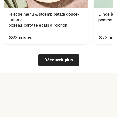
Filet de merlu & stoemp patate douce-
Dinde à la
lardons
pommes de
poireau, carotte et jus à l'oignon
35 minutes
35 minu
Découvrir plus