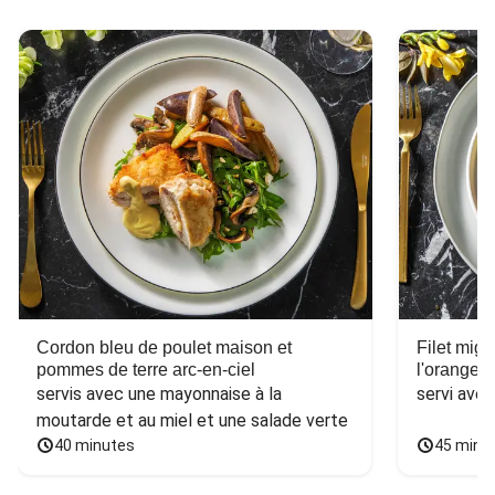
Cordon bleu de poulet maison et
Filet mig
pommes de terre arc-en-ciel
l'orange e
servis avec une mayonnaise à la 
servi ave
moutarde et au miel et une salade verte
40 minutes
45 minu