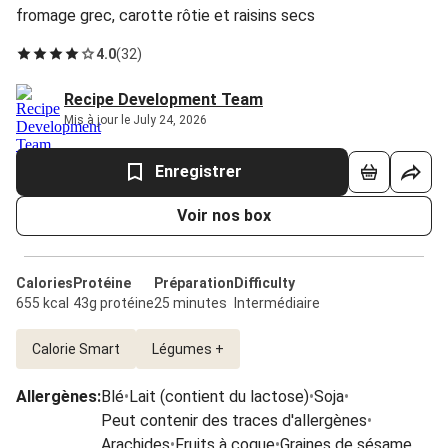
fromage grec, carotte rôtie et raisins secs
4.0
(
32
)
Recipe Development Team
Mis à jour le July 24, 2026
Enregistrer
Voir nos box
Calories
Protéine
Préparation
Difficulty
655 kcal
43g protéine
25 minutes
Intermédiaire
Calorie Smart
Légumes +
Allergènes
:
Blé
•
Lait (contient du lactose)
•
Soja
•
Peut contenir des traces d'allergènes
•
Arachides
•
Fruits à coque
•
Graines de sésame