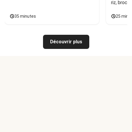
riz, broco
35 minutes
25 minu
Découvrir plus