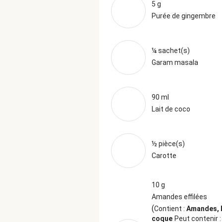
5 g
Purée de gingembre
¼ sachet(s)
Garam masala
90 ml
Lait de coco
½ pièce(s)
Carotte
10 g
Amandes effilées
(
Contient :
Amandes, F
coque
Peut contenir 