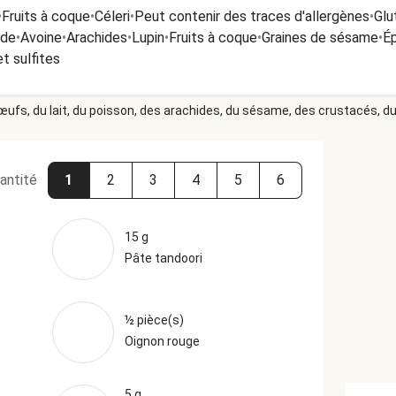
•
Fruits à coque
•
Céleri
•
Peut contenir des traces d'allergènes
•
Glu
rde
•
Avoine
•
Arachides
•
Lupin
•
Fruits à coque
•
Graines de sésame
•
É
t sulfites
 œufs, du lait, du poisson, des arachides, du sésame, des crustacés, du 
antité
1
2
3
4
5
6
15 g
Pâte tandoori
½ pièce(s)
Oignon rouge
5 g