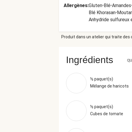
Allergènes
:
Gluten
•
Blé
•
Amandes
Blé Khorasan
•
Mouta
Anhydride sulfureux e
Produit dans un atelier qui traite des
Ingrédients
qu
½ paquet(s)
Mélange de haricots
½ paquet(s)
Cubes de tomate