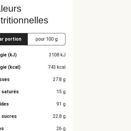
leurs
tritionnelles
ar portion
pour 100 g
gie (kJ)
3108
kJ
gie (kcal)
743
kcal
sses
27.8
g
 saturés
15
g
ides
91
g
 sucres
22.8
g
es
26
g