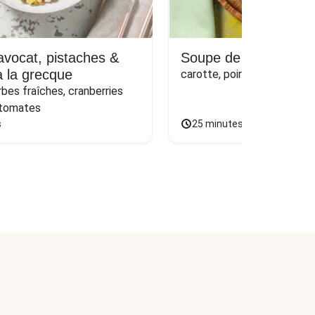
avocat, pistaches &
Soupe de poulet & or
 la grecque
carotte, poireau et persil
rbes fraîches, cranberries 
 tomates
s
25 minutes