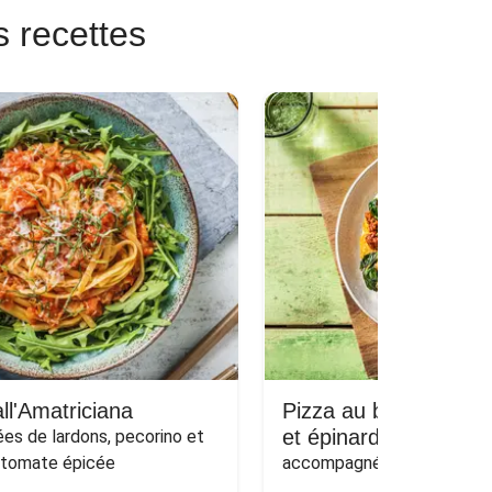
s recettes
ll'Amatriciana
Pizza au bœuf haché
et épinards sur naan
s de lardons, pecorino et 
 tomate épicée
accompagnée d'une salade