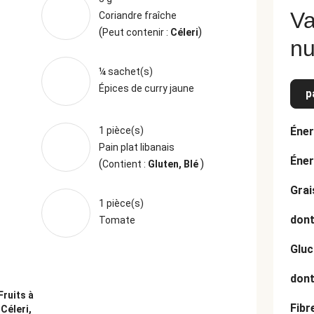
Va
Coriandre fraîche
(
)
Peut contenir :
Céleri
nu
¼ sachet(s)
Épices de curry jaune
p
1 pièce(s)
Éner
Pain plat libanais
Éner
(
)
Contient :
Gluten, Blé
Grai
1 pièce(s)
dont
Tomate
Gluc
dont
ruits à
Fibr
:
Céleri,