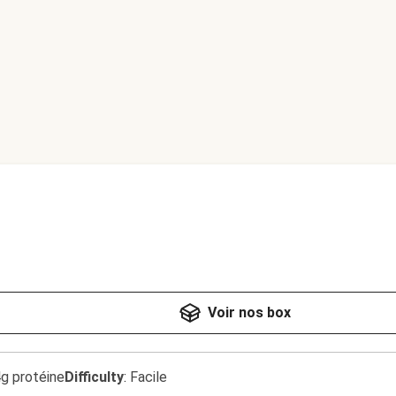
Voir nos box
4g protéine
Difficulty
:
Facile