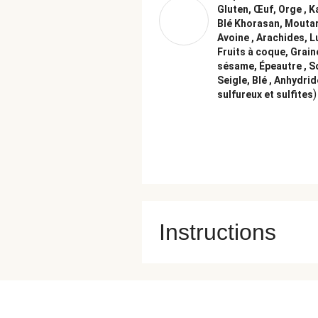
Gluten, Œuf, Orge , K
Blé Khorasan, Mouta
Avoine , Arachides, L
Fruits à coque, Grain
sésame, Épeautre , S
Seigle, Blé , Anhydrid
)
sulfureux et sulfites
Instructions