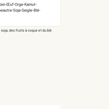
ten
•
Œuf
•
Orge
•
Kamut
•
peautre
•
Soja
•
Seigle
•
Blé
•
soja, des fruits à coque et du blé.