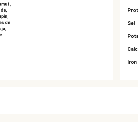
amut ,
Prot
rde,
upin,
es de
Sel
oja,
e
Pot
Cal
Iron