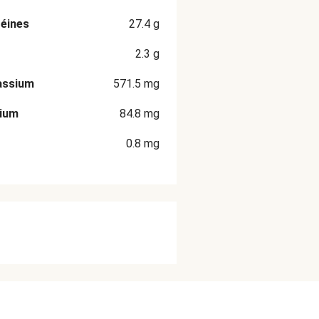
éines
27.4
g
2.3
g
assium
571.5
mg
cium
84.8
mg
0.8
mg