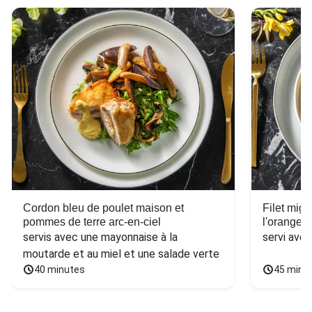
Cordon bleu de poulet maison et
Filet mig
pommes de terre arc-en-ciel
l'orange e
servis avec une mayonnaise à la 
servi ave
moutarde et au miel et une salade verte
40 minutes
45 minu