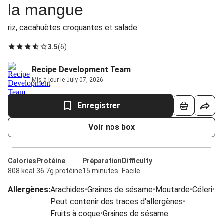
la mangue
riz, cacahuètes croquantes et salade
3.5
(
6
)
Recipe Development Team
Mis à jour le July 07, 2026
Enregistrer
Voir nos box
Calories
Protéine
Préparation
Difficulty
808 kcal
36.7g protéine
15 minutes
Facile
Allergènes
:
Arachides
•
Graines de sésame
•
Moutarde
•
Céleri
•
Peut contenir des traces d'allergènes
•
Fruits à coque
•
Graines de sésame