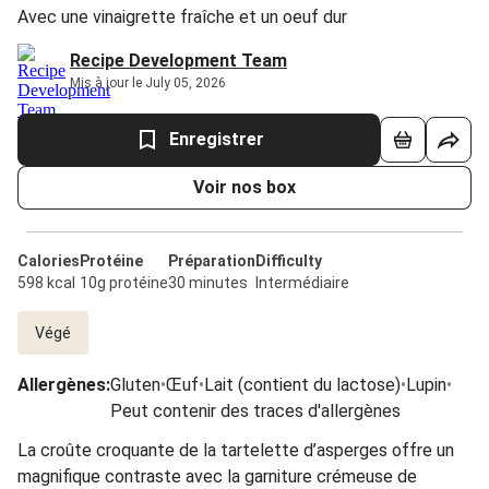
Avec une vinaigrette fraîche et un oeuf dur
Recipe Development Team
Mis à jour le July 05, 2026
Enregistrer
Voir nos box
Calories
Protéine
Préparation
Difficulty
598 kcal
10g protéine
30 minutes
Intermédiaire
Végé
Allergènes
:
Gluten
•
Œuf
•
Lait (contient du lactose)
•
Lupin
•
Peut contenir des traces d'allergènes
La croûte croquante de la tartelette d’asperges offre un
magnifique contraste avec la garniture crémeuse de