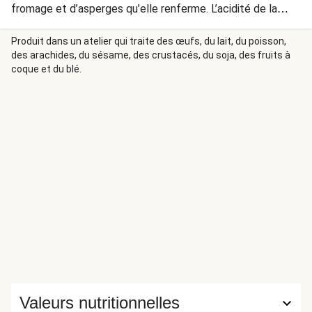
fromage et d’asperges qu’elle renferme. L’acidité de la
vinaigrette et des légumes cuits apporte, quant à elle, de
la fraîcheur au plat.
Produit dans un atelier qui traite des œufs, du lait, du poisson,
des arachides, du sésame, des crustacés, du soja, des fruits à
coque et du blé.
Valeurs nutritionnelles