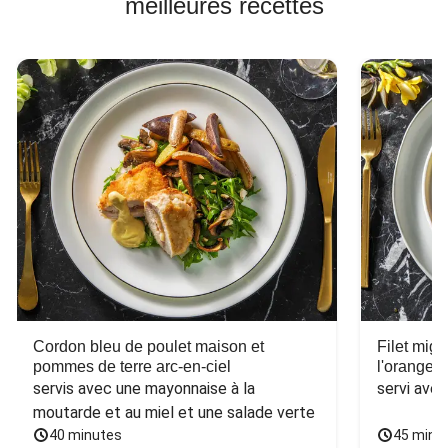
meilleures recettes
Cordon bleu de poulet maison et
Filet mig
pommes de terre arc-en-ciel
l'orange e
servis avec une mayonnaise à la 
servi ave
moutarde et au miel et une salade verte
40 minutes
45 minu