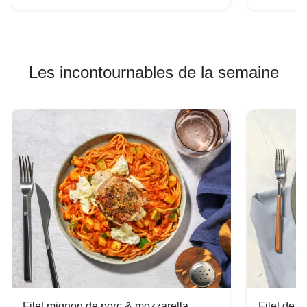
Les incontournables de la semaine
Filet mignon de porc & mozzarella
Filet de 