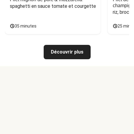
champign
spaghetti en sauce tomate et courgette
riz, broco
35 minutes
25 minu
Découvrir plus