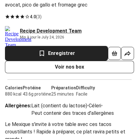
avocat, pico de gallo et fromage grec
4.0
(
3
)
Recipe Development Team
Mis à jour le July 24, 2026
Enregistrer
Voir nos box
Calories
Protéine
Préparation
Difficulty
880 kcal
43.6g protéine
25 minutes
Facile
Allergènes
:
Lait (contient du lactose)
•
Céleri
•
Peut contenir des traces d'allergènes
Le Mexique s'invite à votre table avec ces tacos
croustillants ! Rapide à préparer, ce plat ravira petits et