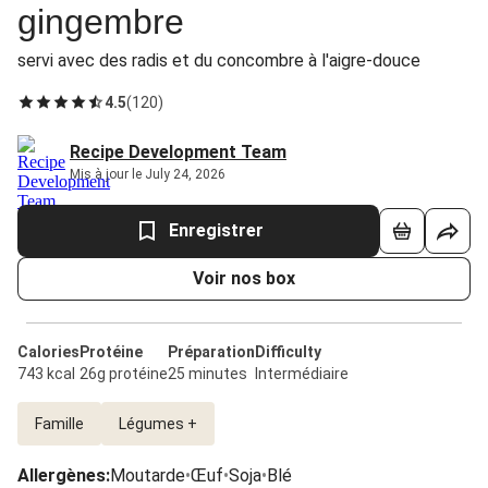
gingembre
servi avec des radis et du concombre à l'aigre-douce
4.5
(
120
)
Recipe Development Team
Mis à jour le July 24, 2026
Enregistrer
Voir nos box
Calories
Protéine
Préparation
Difficulty
743 kcal
26g protéine
25 minutes
Intermédiaire
Famille
Légumes +
Allergènes
:
Moutarde
•
Œuf
•
Soja
•
Blé