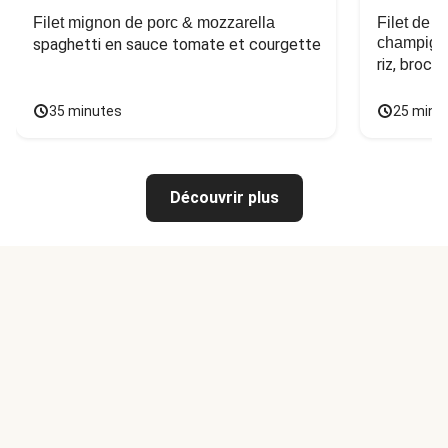
Filet mignon de porc & mozzarella
Filet de 
champign
spaghetti en sauce tomate et courgette
riz, broco
35 minutes
25 minu
Découvrir plus