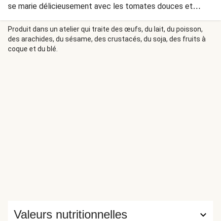
se marie délicieusement avec les tomates douces et
l’origan frais. La mini-tomate en grappe est également
appelée « tomate roma ».
Produit dans un atelier qui traite des œufs, du lait, du poisson,
des arachides, du sésame, des crustacés, du soja, des fruits à
coque et du blé.
Valeurs nutritionnelles