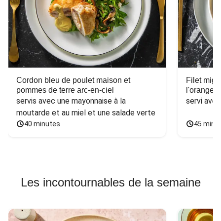
Cordon bleu de poulet maison et
Filet mig
pommes de terre arc-en-ciel
l'orange e
servis avec une mayonnaise à la 
servi ave
moutarde et au miel et une salade verte
40 minutes
45 minu
Les incontournables de la semaine