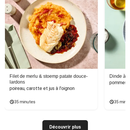
Filet de merlu & stoemp patate douce-
Dinde à la
lardons
pommes de
poireau, carotte et jus à l'oignon
35 minutes
35 minu
Découvrir plus