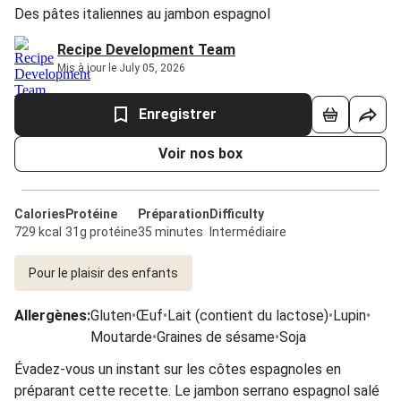
Des pâtes italiennes au jambon espagnol
Recipe Development Team
Mis à jour le July 05, 2026
Enregistrer
Voir nos box
Calories
Protéine
Préparation
Difficulty
729 kcal
31g protéine
35 minutes
Intermédiaire
Pour le plaisir des enfants
Allergènes
:
Gluten
•
Œuf
•
Lait (contient du lactose)
•
Lupin
•
Moutarde
•
Graines de sésame
•
Soja
Évadez-vous un instant sur les côtes espagnoles en
préparant cette recette. Le jambon serrano espagnol salé