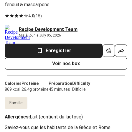
fenouil & mascarpone
4.0
(
15
)
Recipe Development Team
Mis à jour le July 05, 2026
Enregistrer
Voir nos box
Calories
Protéine
Préparation
Difficulty
869 kcal
26.4g protéine
45 minutes
Difficile
Famille
Allergènes
:
Lait (contient du lactose)
Saviez-vous que les habitants de la Grèce et Rome