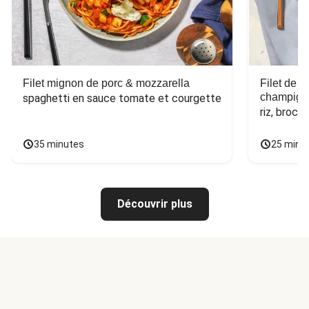
Filet mignon de porc & mozzarella
Filet de 
champign
spaghetti en sauce tomate et courgette
riz, broco
35 minutes
25 minu
Découvrir plus