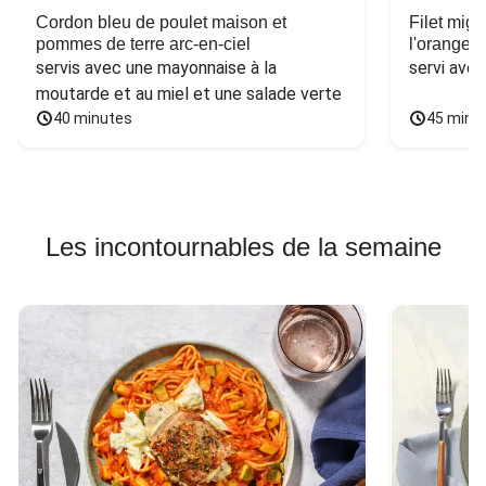
Cordon bleu de poulet maison et
Filet mig
pommes de terre arc-en-ciel
l'orange e
servis avec une mayonnaise à la 
servi ave
moutarde et au miel et une salade verte
40 minutes
45 minu
Les incontournables de la semaine