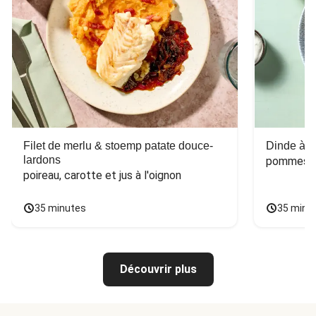
Filet de merlu & stoemp patate douce-
Dinde à la
lardons
pommes de
poireau, carotte et jus à l'oignon
35 minutes
35 minu
Découvrir plus