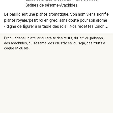
Graines de sésame
•
Arachides
Le basilic est une plante aromatique. Son nom vient signifie
plante royale/petit roi en grec, sans doute pour son arôme
- digne de figurer à la table des rois ! Nos recettes Calorie
Smart contiennent plus de 250 g de légumes et moins de
700 calories.
Produit dans un atelier qui traite des œufs, du lait, du poisson,
des arachides, du sésame, des crustacés, du soja, des fruits à
coque et du blé.