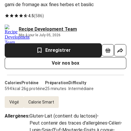
garni de fromage aux fines herbes et basilic
4.5
(
586
)
Recipe Development Team
Mis à jour le July 05, 2026
Enregistrer
Voir nos box
Calories
Protéine
Préparation
Difficulty
594 kcal
26g protéine
25 minutes
Intermédiaire
Végé
Calorie Smart
Allergènes
:
Gluten
•
Lait (contient du lactose)
•
Peut contenir des traces d'allergènes
•
Céleri
•
Lupin
•
Soja
•
Œuf
•
Moutarde
•
Fruits à coque
•