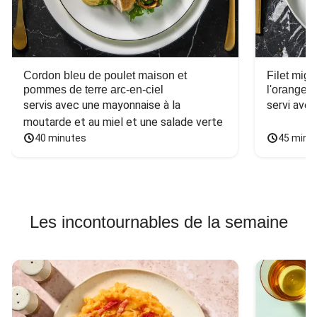
Cordon bleu de poulet maison et
Filet mig
pommes de terre arc-en-ciel
l'orange e
servis avec une mayonnaise à la 
servi ave
moutarde et au miel et une salade verte
40 minutes
45 minu
Les incontournables de la semaine