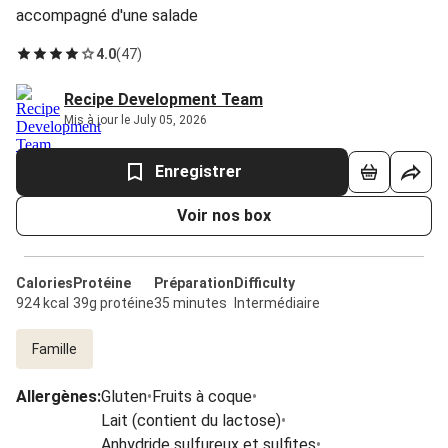
accompagné d'une salade
4.0
(
47
)
Recipe Development Team
Mis à jour le July 05, 2026
Enregistrer
Voir nos box
Calories
Protéine
Préparation
Difficulty
924 kcal
39g protéine
35 minutes
Intermédiaire
Famille
Allergènes
:
Gluten
•
Fruits à coque
•
Lait (contient du lactose)
•
Anhydride sulfureux et sulfites
•