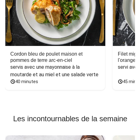
Cordon bleu de poulet maison et
Filet mig
pommes de terre arc-en-ciel
l'orange e
servis avec une mayonnaise à la 
servi ave
moutarde et au miel et une salade verte
40 minutes
45 minu
Les incontournables de la semaine