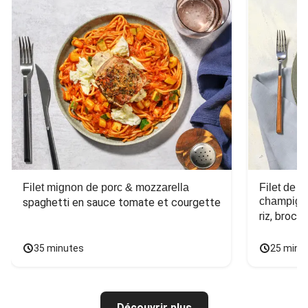
Filet mignon de porc & mozzarella
Filet de 
champign
spaghetti en sauce tomate et courgette
riz, broco
35 minutes
25 minu
Découvrir plus