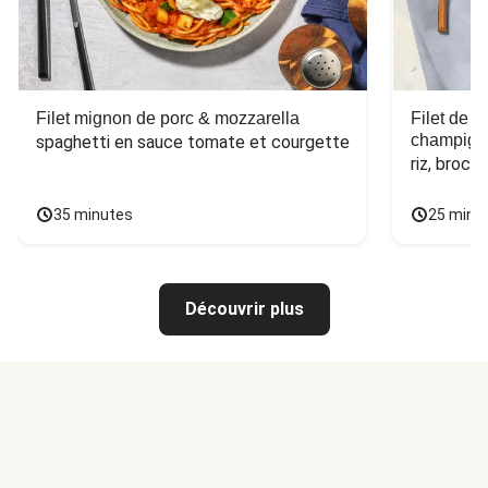
Filet mignon de porc & mozzarella
Filet de 
champign
spaghetti en sauce tomate et courgette
riz, broco
35 minutes
25 minu
Découvrir plus