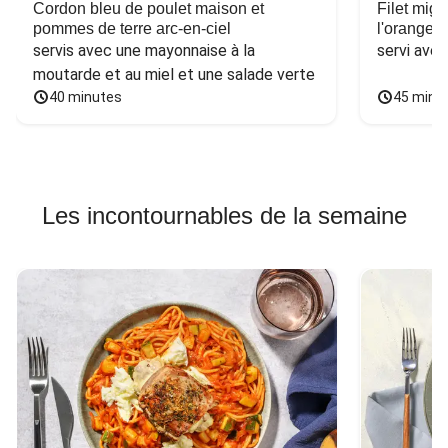
Cordon bleu de poulet maison et
Filet mig
pommes de terre arc-en-ciel
l'orange e
servis avec une mayonnaise à la 
servi ave
moutarde et au miel et une salade verte
40 minutes
45 minu
Les incontournables de la semaine