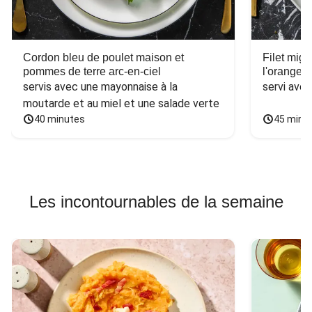
Cordon bleu de poulet maison et
Filet mig
pommes de terre arc-en-ciel
l'orange e
servis avec une mayonnaise à la 
servi ave
moutarde et au miel et une salade verte
40 minutes
45 minu
Les incontournables de la semaine