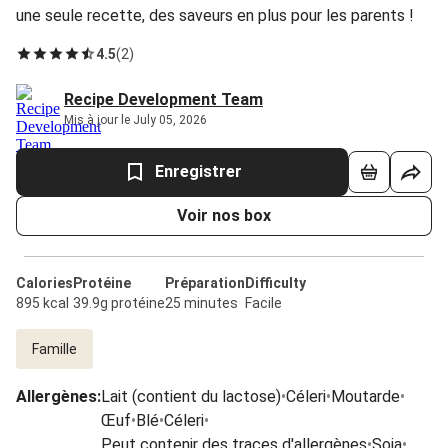
une seule recette, des saveurs en plus pour les parents !
4.5
(
2
)
Recipe Development Team
Mis à jour le July 05, 2026
Enregistrer
Voir nos box
Calories
Protéine
Préparation
Difficulty
895 kcal
39.9g protéine
25 minutes
Facile
Famille
Allergènes
:
Lait (contient du lactose)
•
Céleri
•
Moutarde
•
Œuf
•
Blé
•
Céleri
•
Peut contenir des traces d'allergènes
•
Soja
•