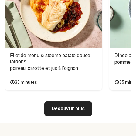
Filet de merlu & stoemp patate douce-
Dinde à la
lardons
pommes de
poireau, carotte et jus à l'oignon
35 minutes
35 minu
Découvrir plus