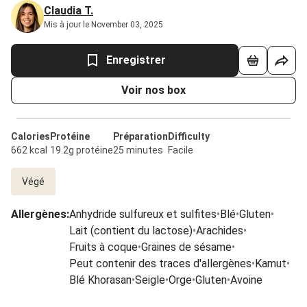
Claudia T.
Mis à jour le November 03, 2025
Enregistrer
Voir nos box
Calories
Protéine
Préparation
Difficulty
662 kcal
19.2g protéine
25 minutes
Facile
Végé
Allergènes
:
Anhydride sulfureux et sulfites
•
Blé
•
Gluten
•
Lait (contient du lactose)
•
Arachides
•
Fruits à coque
•
Graines de sésame
•
Peut contenir des traces d'allergènes
•
Kamut
•
Blé Khorasan
•
Seigle
•
Orge
•
Gluten
•
Avoine