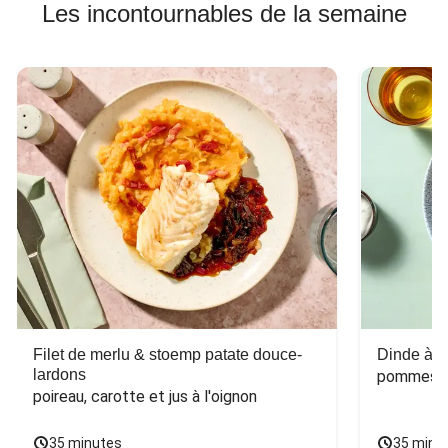
Les incontournables de la semaine
Filet de merlu & stoemp patate douce-
Dinde à la
lardons
pommes de
poireau, carotte et jus à l'oignon
35 minutes
35 minu