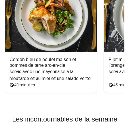
Cordon bleu de poulet maison et
Filet mig
pommes de terre arc-en-ciel
l'orange e
servis avec une mayonnaise à la 
servi ave
moutarde et au miel et une salade verte
40 minutes
45 minu
Les incontournables de la semaine