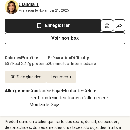
Claudia T.
Mis à jour le November 21, 2025
Enregistrer
Voir nos box
Calories
Protéine
Préparation
Difficulty
587 kcal
22.7g protéine
20 minutes
Intermédiaire
-30 % de glucides
Légumes +
Allergènes
:
Crustacés
•
Soja
•
Moutarde
•
Céleri
•
Peut contenir des traces d'allergènes
•
Moutarde
•
Soja
Produit dans un atelier qui traite des œufs, du lait, du poisson,
des arachides, du sésame, des crustacés, du soja, des fruits à