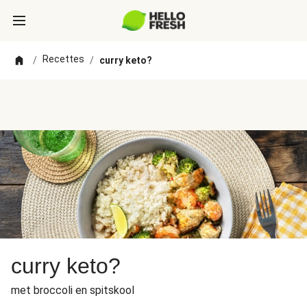
Recettes
/
/
curry keto?
curry keto?
met broccoli en spitskool