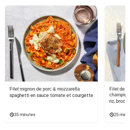
Filet mignon de porc & mozzarella
Filet de 
champign
spaghetti en sauce tomate et courgette
riz, broco
35 minutes
25 minu