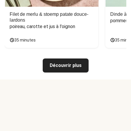
Filet de merlu & stoemp patate douce-
Dinde à la
lardons
pommes de
poireau, carotte et jus à l'oignon
35 minutes
35 minu
Découvrir plus