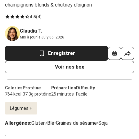
champignons blonds & chutney d'oignon
4.5
(
4
)
Claudia T.
Mis à jour le July 05, 2026
Enregistrer
Voir nos box
Calories
Protéine
Préparation
Difficulty
764 kcal
37.3g protéine
25 minutes
Facile
Légumes +
Allergènes
:
Gluten
•
Blé
•
Graines de sésame
•
Soja
.