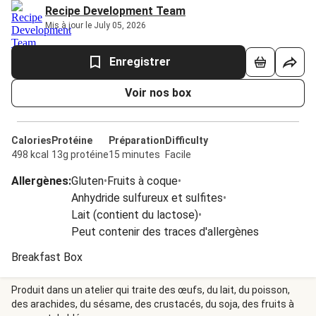
Recipe Development Team
Mis à jour le July 05, 2026
Enregistrer
Voir nos box
Calories
Protéine
Préparation
Difficulty
498 kcal
13g protéine
15 minutes
Facile
Allergènes
:
Gluten
•
Fruits à coque
•
Anhydride sulfureux et sulfites
•
Lait (contient du lactose)
•
Peut contenir des traces d'allergènes
Breakfast Box
Produit dans un atelier qui traite des œufs, du lait, du poisson,
des arachides, du sésame, des crustacés, du soja, des fruits à