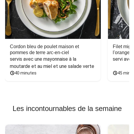
Cordon bleu de poulet maison et
Filet mig
pommes de terre arc-en-ciel
l'orange e
servis avec une mayonnaise à la 
servi ave
moutarde et au miel et une salade verte
40 minutes
45 minu
Les incontournables de la semaine