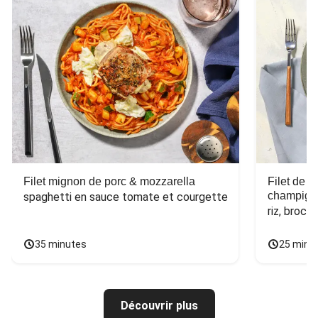
Filet mignon de porc & mozzarella
Filet de 
champign
spaghetti en sauce tomate et courgette
riz, broco
35 minutes
25 minu
Découvrir plus