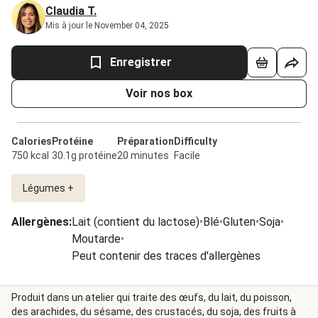
Claudia T.
Mis à jour le November 04, 2025
Enregistrer
Voir nos box
Calories
Protéine
Préparation
Difficulty
750 kcal
30.1g protéine
20 minutes
Facile
Légumes +
Allergènes
:
Lait (contient du lactose)
•
Blé
•
Gluten
•
Soja
•
Moutarde
•
Peut contenir des traces d'allergènes
Produit dans un atelier qui traite des œufs, du lait, du poisson,
des arachides, du sésame, des crustacés, du soja, des fruits à