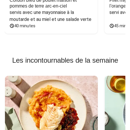
Cordon bleu de poulet maison et
Filet mig
pommes de terre arc-en-ciel
l'orange e
servis avec une mayonnaise à la 
servi ave
moutarde et au miel et une salade verte
40 minutes
45 minu
Les incontournables de la semaine