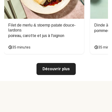
Filet de merlu & stoemp patate douce-
Dinde à la
lardons
pommes de
poireau, carotte et jus à l'oignon
35 minutes
35 minu
Découvrir plus