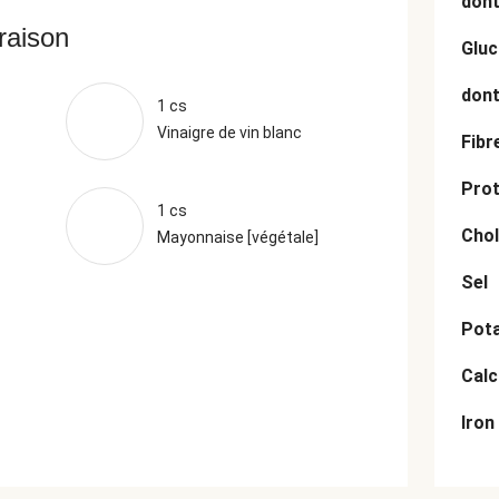
dont
vraison
Gluc
dont
1 cs
Vinaigre de vin blanc
Fibr
Prot
1 cs
Chol
Mayonnaise [végétale]
Sel
Pot
Cal
Iron