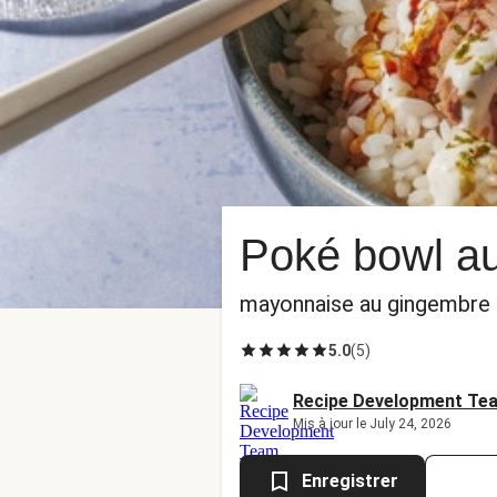
Poké bowl au 
mayonnaise au gingembre
5.0
(
5
)
Recipe Development Te
Mis à jour le July 24, 2026
Enregistrer