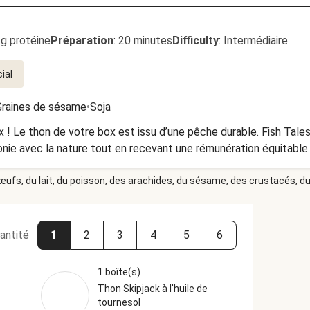
2g protéine
Préparation
:
20 minutes
Difficulty
:
Intermédiaire
ial
Graines de sésame
•
Soja
x ! Le thon de votre box est issu d’une pêche durable. Fish Tale
onie avec la nature tout en recevant une rémunération équitable.
 œufs, du lait, du poisson, des arachides, du sésame, des crustacés, du 
antité
1
2
3
4
5
6
1 boîte(s)
Thon Skipjack à l'huile de
tournesol