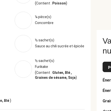
(
)
Contient :
Poisson
¼ pièce(s)
Concombre
Va
½ sachet(s)
Sauce au chili sucrée et épicée
nu
½ sachet(s)
p
Furikake
(
Contient :
Gluten, Blé ,
)
Graines de sésame, Soja
Éner
Éner
)
en, Blé
Grai