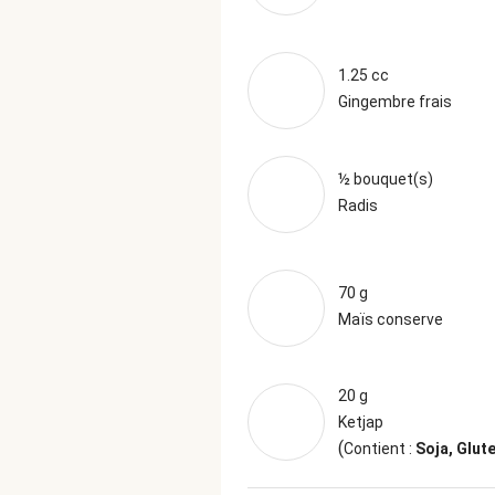
1.25 cc
Gingembre frais
½ bouquet(s)
Radis
70 g
Maïs conserve
20 g
Ketjap
(
Contient :
Soja, Glut