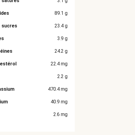
 saturés
3.1
g
ides
89.1
g
 sucres
23.4
g
es
3.9
g
éines
24.2
g
estérol
22.4
mg
2.2
g
assium
470.4
mg
cium
40.9
mg
2.6
mg