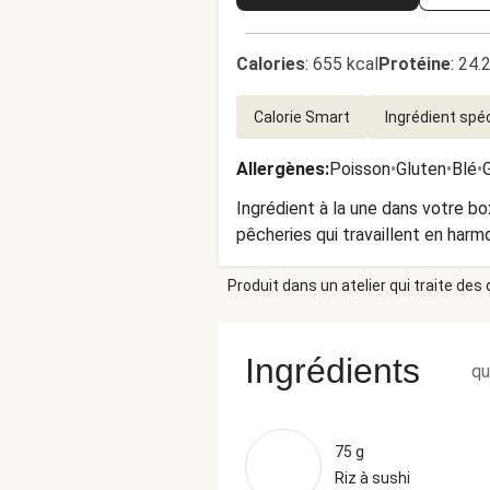
Calories
:
655 kcal
Protéine
:
24.
Calorie Smart
Ingrédient spéc
Allergènes
:
Poisson
•
Gluten
•
Blé
•
Ingrédient à la une dans votre bo
pêcheries qui travaillent en harm
Produit dans un atelier qui traite des
Ingrédients
qu
75 g
Riz à sushi