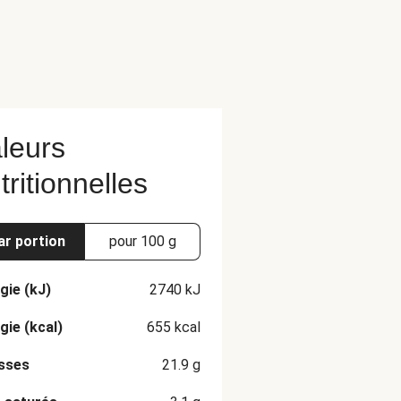
leurs
tritionnelles
ar portion
pour 100 g
gie (kJ)
2740
kJ
gie (kcal)
655
kcal
sses
21.9
g