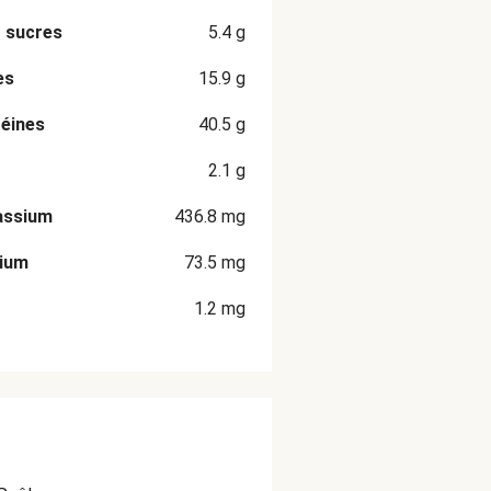
 sucres
5.4
g
es
15.9
g
éines
40.5
g
2.1
g
assium
436.8
mg
cium
73.5
mg
1.2
mg