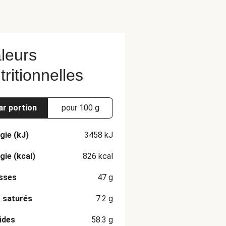
leurs
tritionnelles
ar portion
pour 100 g
gie (kJ)
3458
kJ
gie (kcal)
826
kcal
sses
47
g
 saturés
7.2
g
ides
58.3
g