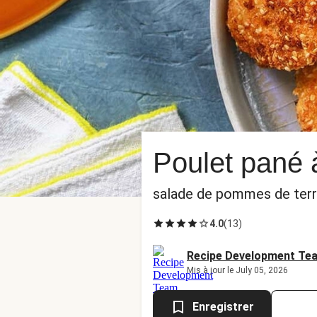
Poulet pané à
salade de pommes de terr
4.0
(
13
)
Recipe Development Te
Mis à jour le July 05, 2026
Enregistrer