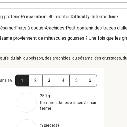
5g protéine
Préparation
:
40 minutes
Difficulty
:
Intermédiaire
 sésame
•
Fruits à coque
•
Arachides
•
Peut contenir des traces d'all
sésame proviennent de minuscules gousses ? Une fois que les gr
 œufs, du lait, du poisson, des arachides, du sésame, des crustacés, du 
antité
1
2
3
4
5
6
250 g
Pommes de terre roses à chair
ferme
½ pièce(s)