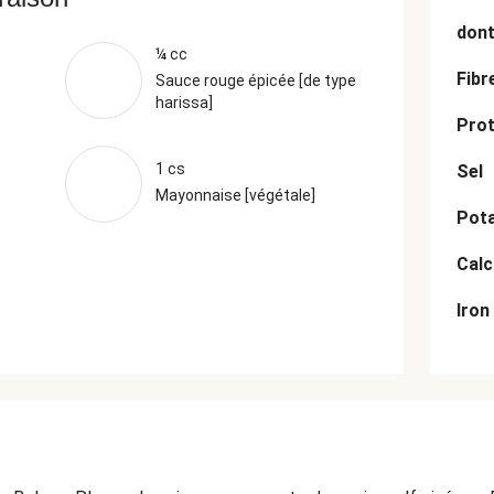
dont
¼ cc
Fibr
Sauce rouge épicée [de type
harissa]
Prot
1 cs
Sel
Mayonnaise [végétale]
Pot
Cal
Iron