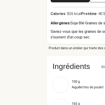
Calories
:
826 kcal
Protéine
:
40.
Allergènes
:
Soja
•
Blé
•
Graines de
Saviez-vous que les graines de 
s'ouvrent d'un coup sec.
Produit dans un atelier qui traite des
Ingrédients
qu
100 g
Aiguillettes de poulet
165 g