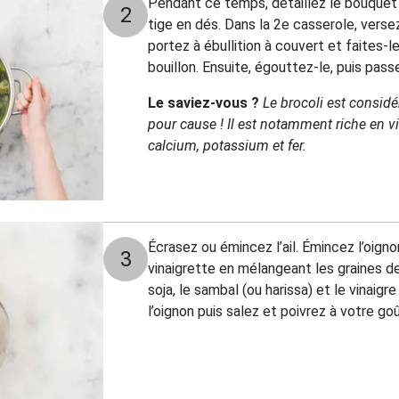
Pendant ce temps, détaillez le bouquet d
2
tige en dés. Dans la 2e casserole, versez
portez à ébullition à couvert et faites-l
bouillon
. Ensuite, égouttez-le, puis passe
Le saviez-vous ?
Le brocoli est consid
pour cause ! Il est notamment riche en v
calcium, potassium et fer.
Écrasez ou
émincez l’ail.
Émincez
l’oign
3
vinaigrette en mélangeant les graines d
soja, le sambal (ou harissa) et le vinaigre 
l’oignon puis salez et poivrez à votre goû