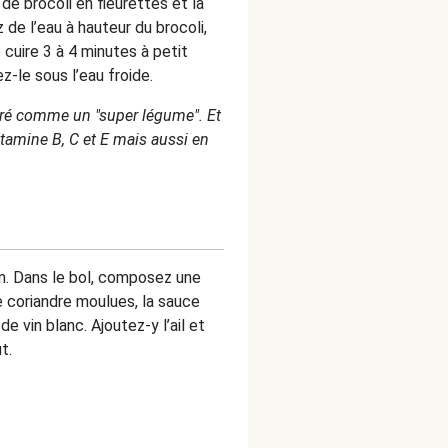
e brocoli en fleurettes et la
 de l’eau à hauteur du brocoli,
e cuire 3 à 4 minutes
à petit
z-le sous l’eau froide.
éré comme un "super légume". Et
itamine B, C et E mais aussi en
on. Dans le bol, composez une
e coriandre moulues, la sauce
de vin blanc. Ajoutez-y l’ail et
t.