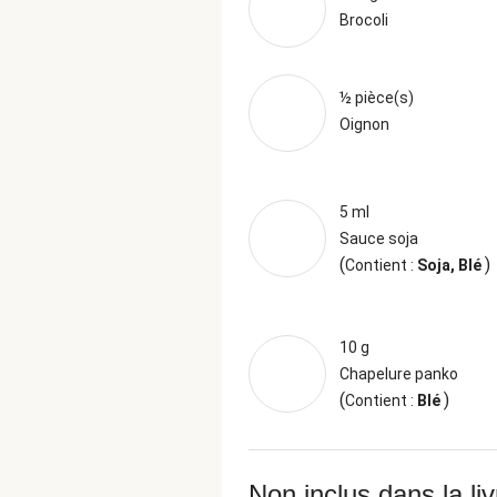
Brocoli
½ pièce(s)
Oignon
5 ml
Sauce soja
(
)
Contient :
Soja, Blé
10 g
Chapelure panko
(
)
Contient :
Blé
Non inclus dans la li