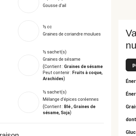
Gousse d'ail
½ cc
Va
Graines de coriandre moulues
nu
½ sachet(s)
Graines de sésame
p
(
Contient :
Graines de sésame
Peut contenir :
Fruits à coque,
)
Arachides
Éner
½ sachet(s)
Éner
Mélange d’épices coréennes
(
Grai
Contient :
Blé , Graines de
)
sésame, Soja
dont
Gluc
vraison