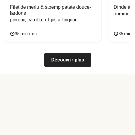
Filet de merlu & stoemp patate douce-
Dinde à la
lardons
pommes de
poireau, carotte et jus à l'oignon
35 minutes
35 minu
Découvrir plus