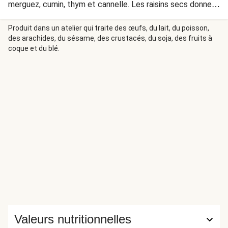
merguez, cumin, thym et cannelle. Les raisins secs donnent
au plat un accent doux et fruité. Vous aurez peu de
vaisselle, comme vous préparerez toute la recette dans
Produit dans un atelier qui traite des œufs, du lait, du poisson,
des arachides, du sésame, des crustacés, du soja, des fruits à
une seule poêle. Pratique pour les jours plus chargés.
coque et du blé.
Valeurs nutritionnelles