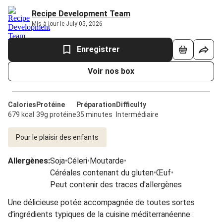
Recipe Development Team
Mis à jour le July 05, 2026
Enregistrer
Voir nos box
Calories
Protéine
Préparation
Difficulty
679 kcal
39g protéine
35 minutes
Intermédiaire
Pour le plaisir des enfants
Allergènes
:
Soja
•
Céleri
•
Moutarde
•
Céréales contenant du gluten
•
Œuf
•
Peut contenir des traces d'allergènes
Une délicieuse potée accompagnée de toutes sortes
d’ingrédients typiques de la cuisine méditerranéenne :