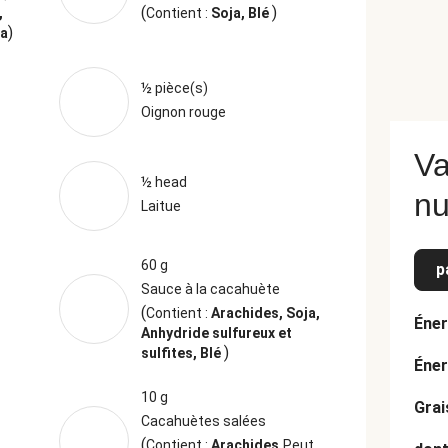
(
)
,
Contient :
Soja, Blé
)
ja
½ pièce(s)
Oignon rouge
Va
½ head
nu
Laitue
60 g
p
Sauce à la cacahuète
(
Contient :
Arachides, Soja,
Éner
Anhydride sulfureux et
)
sulfites, Blé
Éner
10 g
Grai
Cacahuètes salées
(
Contient :
Arachides
Peut