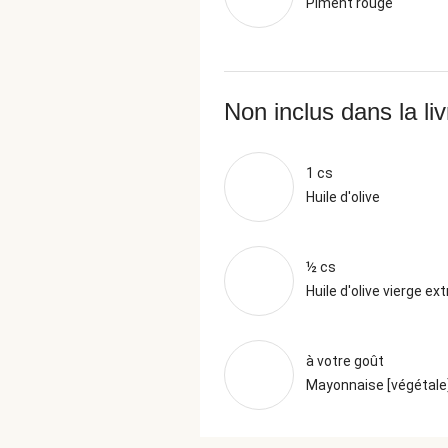
Piment rouge
Non inclus dans la li
1 cs
Huile d'olive
½ cs
Huile d'olive vierge ext
à votre goût
Mayonnaise [végétale