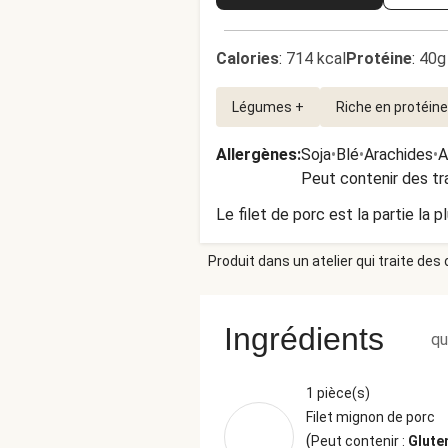
Calories
:
714 kcal
Protéine
:
40g
Légumes +
Riche en protéin
Allergènes
:
Soja
•
Blé
•
Arachides
•
A
Peut contenir des tr
Le filet de porc est la partie la
Produit dans un atelier qui traite des
Ingrédients
qu
1 pièce(s)
Filet mignon de porc
(
Peut contenir :
Gluten