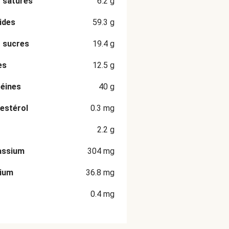
 saturés
6.2
g
ides
59.3
g
 sucres
19.4
g
es
12.5
g
éines
40
g
estérol
0.3
mg
2.2
g
assium
304
mg
cium
36.8
mg
0.4
mg