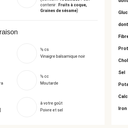
dont
contenir :
Fruits à coque,
)
Graines de sésame
Gluc
dont
vraison
Fibr
Prot
½ cs
Vinaigre balsamique noir
Chol
Sel
½ cc
ra
Moutarde
Pot
Cal
à votre goût
Iron
]
Poivre et sel