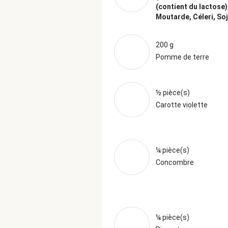
(contient du lactose)
Moutarde, Céleri, So
200 g
Pomme de terre
½ pièce(s)
Carotte violette
¼ pièce(s)
Concombre
¼ pièce(s)