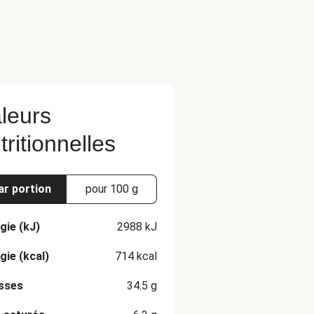
leurs
tritionnelles
ar portion
pour 100 g
gie (kJ)
2988
kJ
gie (kcal)
714
kcal
sses
34.5
g