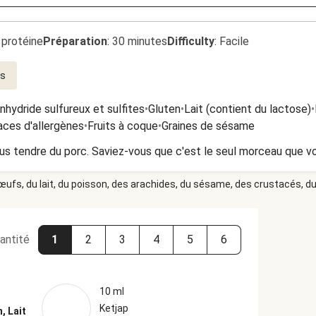
 protéine
Préparation
:
30 minutes
Difficulty
:
Facile
es
nhydride sulfureux et sulfites
•
Gluten
•
Lait (contient du lactose)
•
aces d'allergènes
•
Fruits à coque
•
Graines de sésame
 plus tendre du porc. Saviez-vous que c'est le seul morceau que 
 œufs, du lait, du poisson, des arachides, du sésame, des crustacés, du 
antité
1
2
3
4
5
6
10 ml
Ketjap
, Lait