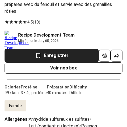
préparée avec du fenouil et servie avec des grenailles
rôties
4.5
(
10
)
Recipe Development Team
Mis à jour le July 05, 2026
Enregistrer
Voir nos box
Calories
Protéine
Préparation
Difficulty
997 kcal
37.4g protéine
40 minutes
Difficile
Famille
Allergènes
:
Anhydride sulfureux et sulfites
•
Lait (contient du lactose)
•
Poisson