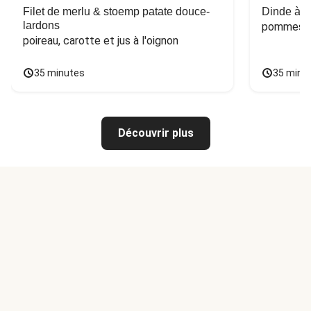
Filet de merlu & stoemp patate douce-
Dinde à la
lardons
pommes de
poireau, carotte et jus à l'oignon
35 minutes
35 minu
Découvrir plus