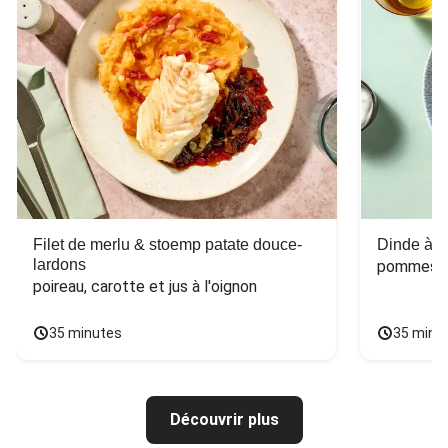
Filet de merlu & stoemp patate douce-
Dinde à la
lardons
pommes de
poireau, carotte et jus à l'oignon
35 minutes
35 minu
Découvrir plus