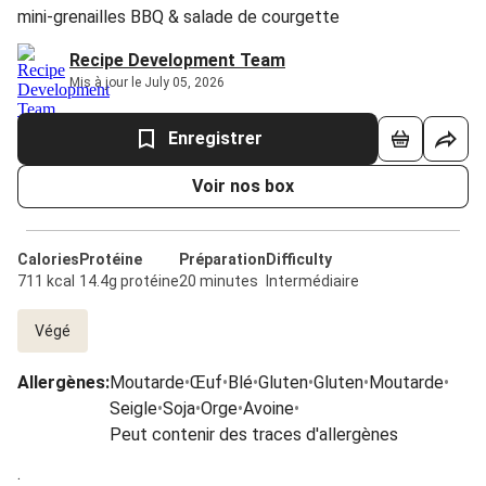
mini-grenailles BBQ & salade de courgette
Recipe Development Team
Mis à jour le July 05, 2026
Enregistrer
Voir nos box
Calories
Protéine
Préparation
Difficulty
711 kcal
14.4g protéine
20 minutes
Intermédiaire
Végé
Allergènes
:
Moutarde
•
Œuf
•
Blé
•
Gluten
•
Gluten
•
Moutarde
•
Seigle
•
Soja
•
Orge
•
Avoine
•
Peut contenir des traces d'allergènes
.