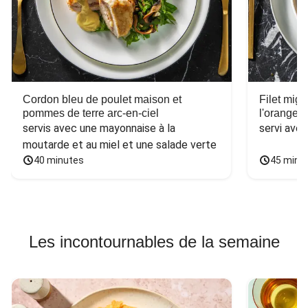
Cordon bleu de poulet maison et
Filet mig
pommes de terre arc-en-ciel
l'orange e
servis avec une mayonnaise à la 
servi ave
moutarde et au miel et une salade verte
40 minutes
45 minu
Les incontournables de la semaine