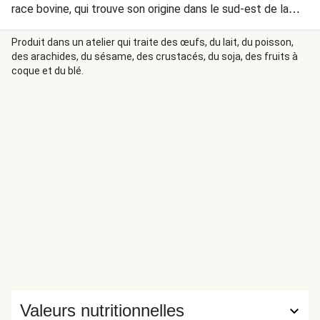
race bovine, qui trouve son origine dans le sud-est de la
Belgique, doit son nom à la robe des vaches : blanche avec
des taches bleues ou noires.
Produit dans un atelier qui traite des œufs, du lait, du poisson,
des arachides, du sésame, des crustacés, du soja, des fruits à
coque et du blé.
Valeurs nutritionnelles