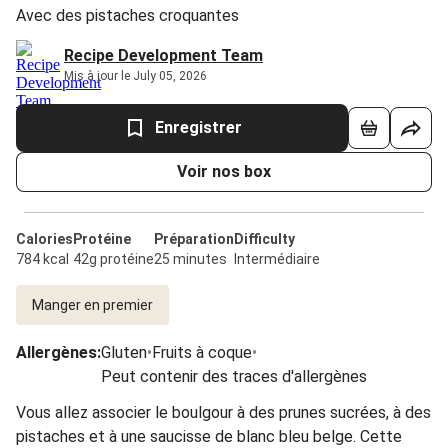
Avec des pistaches croquantes
Recipe Development Team
Mis à jour le July 05, 2026
Enregistrer
Voir nos box
Calories
Protéine
Préparation
Difficulty
784 kcal
42g protéine
25 minutes
Intermédiaire
Manger en premier
Allergènes
:
Gluten
•
Fruits à coque
•
Peut contenir des traces d'allergènes
Vous allez associer le boulgour à des prunes sucrées, à des
pistaches et à une saucisse de blanc bleu belge. Cette