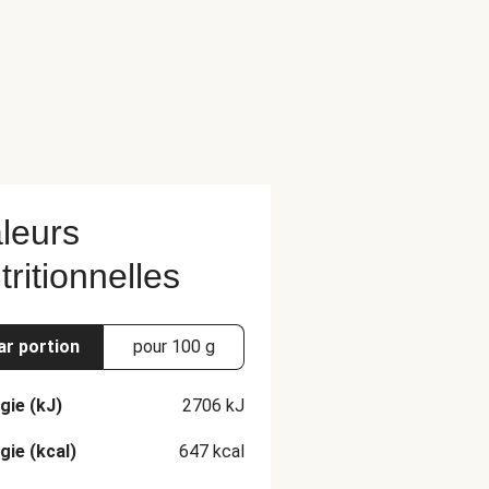
leurs
tritionnelles
ar portion
pour 100 g
gie (kJ)
2706
kJ
gie (kcal)
647
kcal