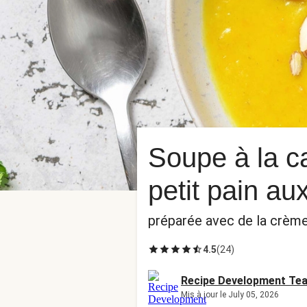
Soupe à la c
petit pain au
préparée avec de la crème 
4.5
(
24
)
Recipe Development Te
Mis à jour le July 05, 2026