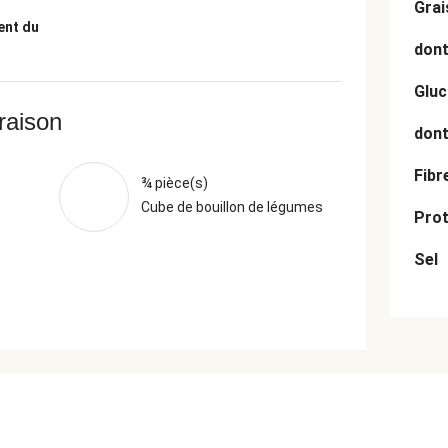
Grai
ent du
dont
Gluc
vraison
dont
Fibr
¾ pièce(s)
Cube de bouillon de légumes
Prot
Sel