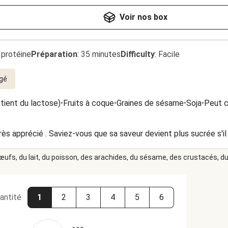
Voir nos box
 protéine
Préparation
:
35 minutes
Difficulty
:
Facile
gé
ntient du lactose)
•
Fruits à coque
•
Graines de sésame
•
Soja
•
Peut c
rès apprécié . Saviez-vous que sa saveur devient plus sucrée s'il 
 œufs, du lait, du poisson, des arachides, du sésame, des crustacés, du 
antité
1
2
3
4
5
6