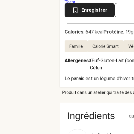
Enregistrer
Calories
:
647 kcal
Protéine
:
19g
Famille
Calorie Smart
Vé
Allergènes
:
Œuf
•
Gluten
•
Lait (co
Céleri
Le panais est un légume d'hiver t
Produit dans un atelier qui traite des
Ingrédients
qu