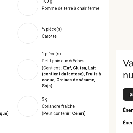
100 g
Pomme de terre à chair ferme
½ pièce(s)
Carotte
1 pièce(s)
Va
Petit pain aux drêches
(
Contient :
Œuf, Gluten, Lait
nu
(contient du lactose), Fruits à
coque, Graines de sésame,
)
Soja
p
5 g
Coriandre fraîche
Éner
)
(
)
oque
Peut contenir :
Céleri
Éner