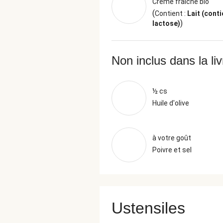
Crème fraîche bio
(
Contient :
Lait (conti
)
lactose)
Non inclus dans la li
½ cs
Huile d'olive
à votre goût
Poivre et sel
Ustensiles