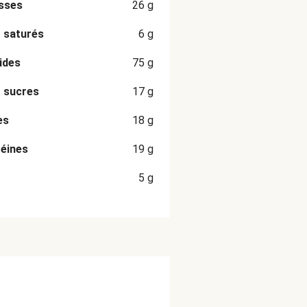
sses
26
g
 saturés
6
g
ides
75
g
 sucres
17
g
es
18
g
éines
19
g
5
g