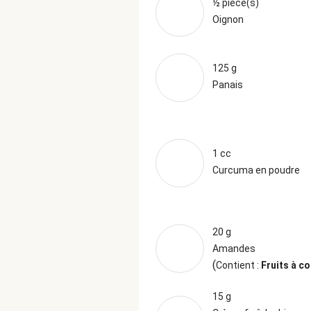
½ pièce(s)
Oignon
125 g
Panais
1 cc
Curcuma en poudre
20 g
Amandes
(
Contient :
Fruits à c
15 g