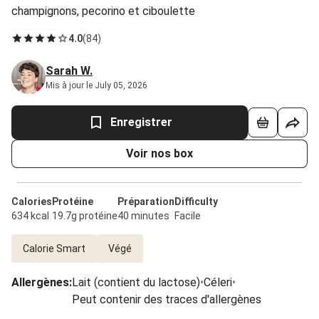
champignons, pecorino et ciboulette
4.0
(
84
)
Sarah W.
Mis à jour le July 05, 2026
Enregistrer
Voir nos box
Calories
Protéine
Préparation
Difficulty
634 kcal
19.7g protéine
40 minutes
Facile
Calorie Smart
Végé
Allergènes
:
Lait (contient du lactose)
•
Céleri
•
Peut contenir des traces d'allergènes