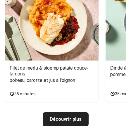
Filet de merlu & stoemp patate douce-
Dinde à la
lardons
pommes de
poireau, carotte et jus à l'oignon
35 minutes
35 minu
Découvrir plus