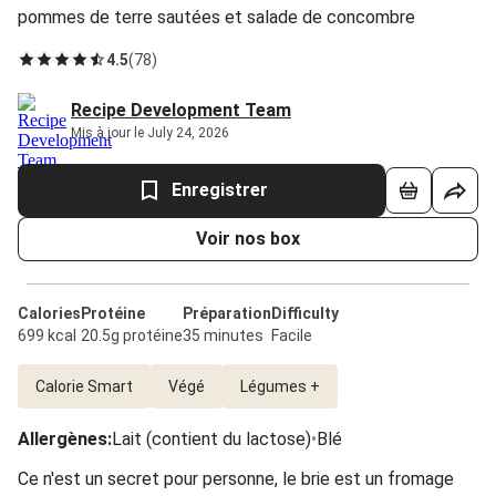
pommes de terre sautées et salade de concombre
4.5
(
78
)
Recipe Development Team
Mis à jour le July 24, 2026
Enregistrer
Voir nos box
Calories
Protéine
Préparation
Difficulty
699 kcal
20.5g protéine
35 minutes
Facile
Calorie Smart
Végé
Légumes +
Allergènes
:
Lait (contient du lactose)
•
Blé
Ce n'est un secret pour personne, le brie est un fromage