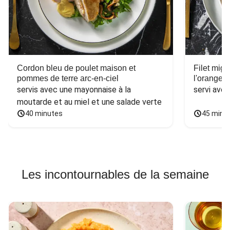
Cordon bleu de poulet maison et
Filet mig
pommes de terre arc-en-ciel
l'orange e
servis avec une mayonnaise à la 
servi ave
moutarde et au miel et une salade verte
40 minutes
45 minu
Les incontournables de la semaine