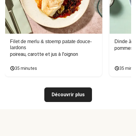
Filet de merlu & stoemp patate douce-
Dinde à la
lardons
pommes de
poireau, carotte et jus à l'oignon
35 minutes
35 minu
Découvrir plus