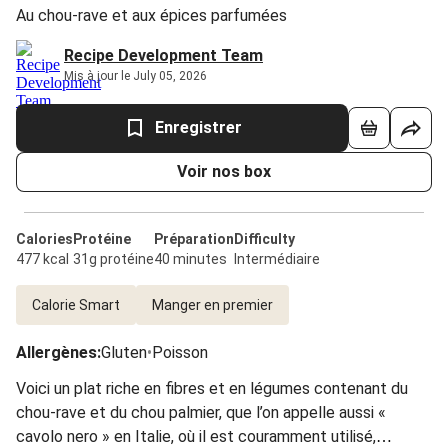
Au chou-rave et aux épices parfumées
Recipe Development Team
Mis à jour le July 05, 2026
Enregistrer
Voir nos box
Calories
Protéine
Préparation
Difficulty
477 kcal
31g protéine
40 minutes
Intermédiaire
Calorie Smart
Manger en premier
Allergènes
:
Gluten
•
Poisson
Voici un plat riche en fibres et en légumes contenant du
chou-rave et du chou palmier, que l’on appelle aussi «
cavolo nero » en Italie, où il est couramment utilisé,