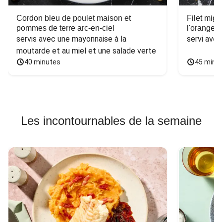
Cordon bleu de poulet maison et
Filet mig
pommes de terre arc-en-ciel
l'orange e
servis avec une mayonnaise à la 
servi ave
moutarde et au miel et une salade verte
40 minutes
45 minu
Les incontournables de la semaine