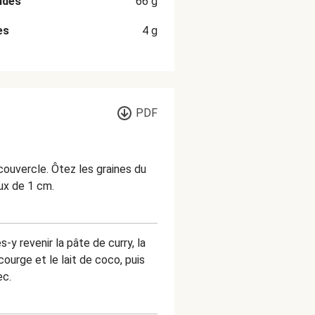
ides
66
g
es
4
g
PDF
couvercle. Ôtez les graines du
ux de 1 cm.
y revenir la pâte de curry, la
ourge et le lait de coco, puis
ec.