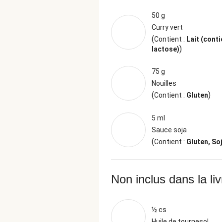
50 g
Curry vert
(
Contient :
Lait (conti
)
lactose)
75 g
Nouilles
(
)
Contient :
Gluten
5 ml
Sauce soja
(
Contient :
Gluten, So
Non inclus dans la li
½ cs
Huile de tournesol