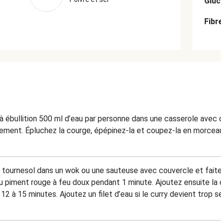
Gluc
Fibr
z à ébullition 500 ml d’eau par personne dans une casserole avec 
nement. Épluchez la courge, épépinez-la et coupez-la en morcea
e tournesol dans un wok ou une sauteuse avec couvercle et faites-
du piment rouge à feu doux pendant 1 minute. Ajoutez ensuite la c
 12 à 15 minutes. Ajoutez un filet d’eau si le curry devient trop s