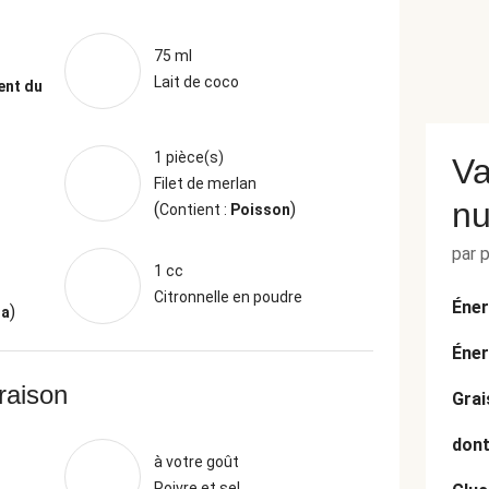
75 ml
Lait de coco
ent du
1 pièce(s)
Va
Filet de merlan
nu
(
)
Contient :
Poisson
par 
1 cc
Citronnelle en poudre
Éner
)
ja
Éner
vraison
Grai
dont
à votre goût
Poivre et sel