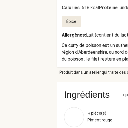
Calories
:
618 kcal
Protéine
:
und
Épicé
Allergènes
:
Lait (contient du lac
Ce curry de poisson est un authe
région d'Aberdeenshire, au nord d
du poisson : le filet restera en p
Produit dans un atelier qui traite des
Ingrédients
qu
¼ pièce(s)
Piment rouge