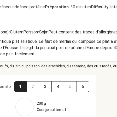
efinedundefined protéine
Préparation
:
30 minutes
Difficulty
:
Int
tose)
•
Gluten
•
Poisson
•
Soja
•
Peut contenir des traces d'allergène
ntique plat asiatique. Le filet de merlan qui compose ce plat a 
e l'Écosse. Il s’agit du principal port de pêche d’Europe depuis 
lace plus facilement.
 œufs, du lait, du poisson, des arachides, du sésame, des crustacés, du 
antité
1
2
3
4
5
6
200 g
Courge butternut