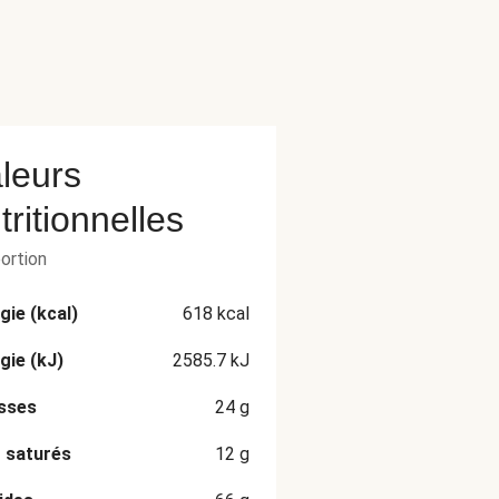
leurs
tritionnelles
portion
gie (kcal)
618
kcal
gie (kJ)
2585.7
kJ
sses
24
g
 saturés
12
g