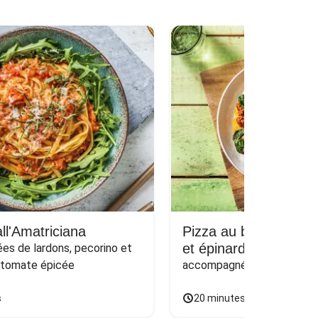
ll'Amatriciana
Pizza au bœuf haché
et épinards sur naan
s de lardons, pecorino et 
 tomate épicée
accompagnée d'une salade
s
20 minutes