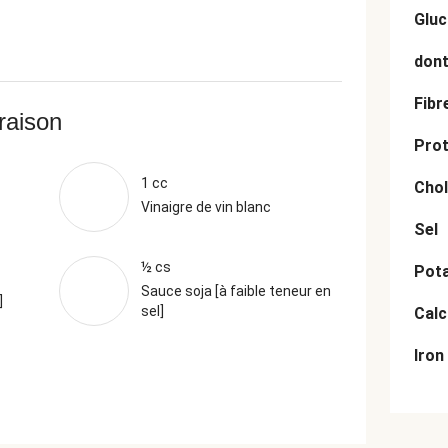
Gluc
dont
Fibr
vraison
Prot
1 cc
Chol
Vinaigre de vin blanc
Sel
½ cs
Pot
Sauce soja [à faible teneur en
]
sel]
Cal
Iron