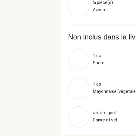
¼ pièce(s)
Avocat
Non inclus dans la li
1 cc
Sucre
1 cs
Mayonnaise [végétale
à votre goût
Poivre et sel