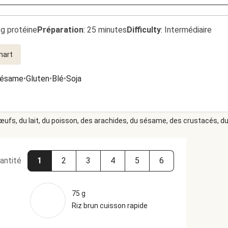
2g protéine
Préparation
:
25 minutes
Difficulty
:
Intermédiaire
mart
sésame
•
Gluten
•
Blé
•
Soja
 œufs, du lait, du poisson, des arachides, du sésame, des crustacés, du 
antité
1
2
3
4
5
6
75 g
Riz brun cuisson rapide