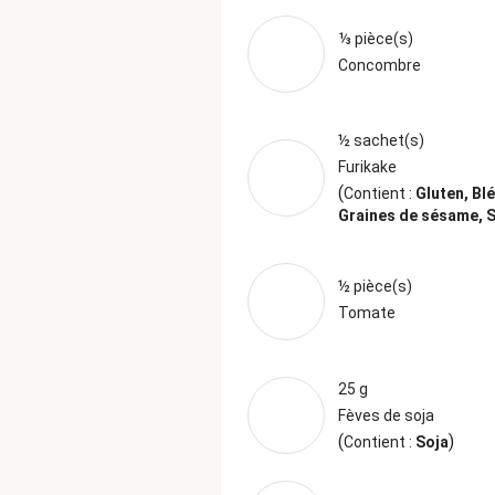
⅓ pièce(s)
Concombre
½ sachet(s)
Furikake
(
Contient :
Gluten, Blé
Graines de sésame, 
½ pièce(s)
Tomate
25 g
Fèves de soja
(
)
Contient :
Soja