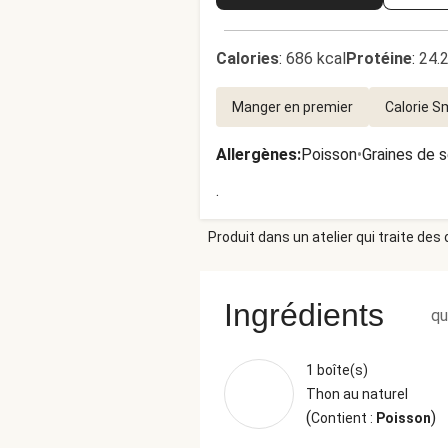
Calories
:
686 kcal
Protéine
:
24.
Manger en premier
Calorie S
Allergènes
:
Poisson
•
Graines de 
.
Produit dans un atelier qui traite des
Ingrédients
qu
1 boîte(s)
Thon au naturel
(
)
Contient :
Poisson