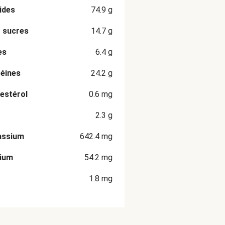
ides
74.9
g
 sucres
14.7
g
es
6.4
g
éines
24.2
g
estérol
0.6
mg
2.3
g
assium
642.4
mg
cium
54.2
mg
1.8
mg