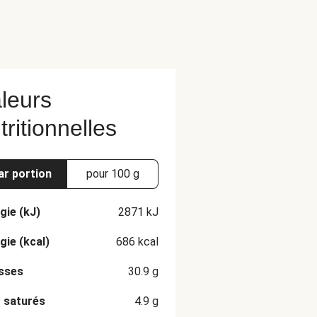
leurs
tritionnelles
ar portion
pour 100 g
gie (kJ)
2871
kJ
gie (kcal)
686
kcal
sses
30.9
g
 saturés
4.9
g