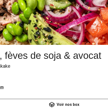
, fèves de soja & avocat
ikake
am
Voir nos box