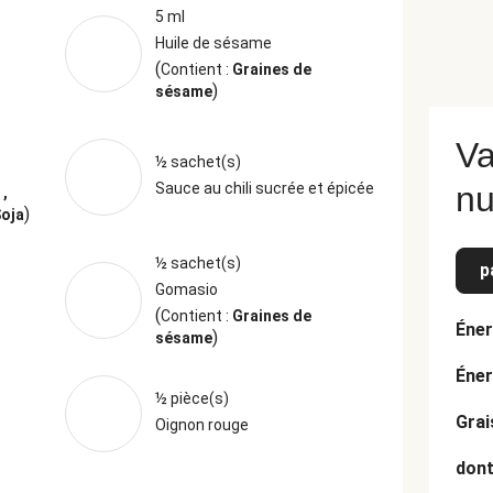
5 ml
Huile de sésame
(
Contient :
Graines de
)
sésame
Va
½ sachet(s)
Sauce au chili sucrée et épicée
nu
 ,
)
Soja
½ sachet(s)
p
Gomasio
(
Contient :
Graines de
Éner
)
sésame
Éner
½ pièce(s)
Grai
Oignon rouge
dont