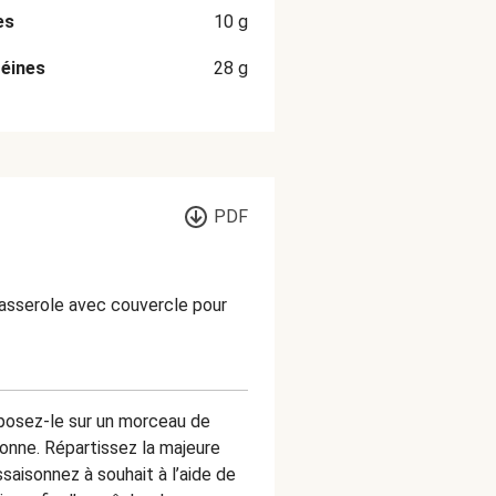
es
10
g
éines
28
g
PDF
casserole avec couvercle pour
 posez-le sur un morceau de
sonne. Répartissez la majeure
ssaisonnez à souhait à l’aide de