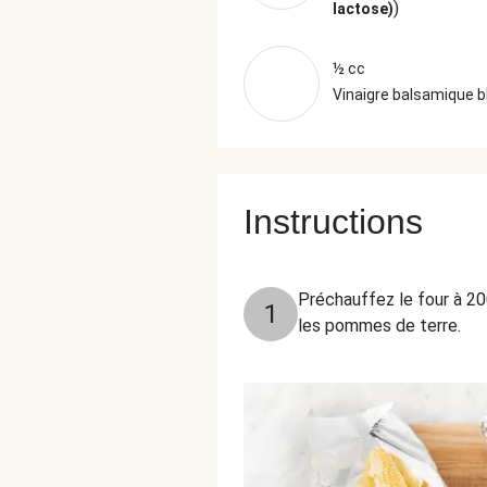
)
lactose)
½ cc
Vinaigre balsamique b
Instructions
Préchauffez le four à 20
1
les pommes de terre.