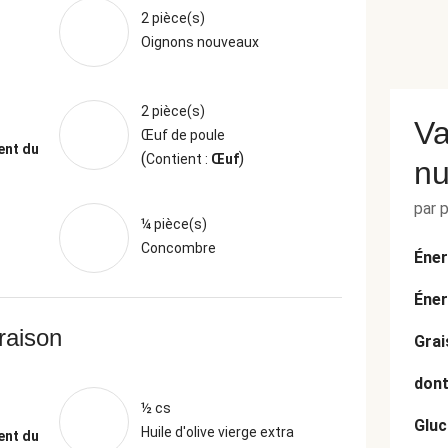
2 pièce(s)
Oignons nouveaux
2 pièce(s)
Va
Œuf de poule
ent du
(
)
Contient :
Œuf
nu
par 
¼ pièce(s)
Concombre
Éner
Éner
vraison
Grai
dont
½ cs
Gluc
Huile d'olive vierge extra
ent du