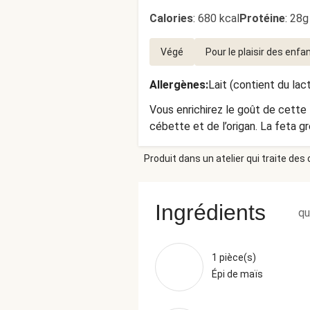
Calories
:
680 kcal
Protéine
:
28g
Végé
Pour le plaisir des enfa
Allergènes
:
Lait (contient du lac
Vous enrichirez le goût de cette 
cébette et de l’origan. La feta g
Produit dans un atelier qui traite des
Ingrédients
qu
1 pièce(s)
Épi de maïs