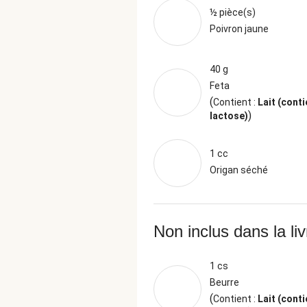
½ pièce(s)
Poivron jaune
40 g
Feta
(
Contient :
Lait (conti
)
lactose)
1 cc
Origan séché
Non inclus dans la li
1 cs
Beurre
(
Contient :
Lait (conti