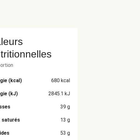
leurs
tritionnelles
portion
gie (kcal)
680
kcal
gie (kJ)
2845.1
kJ
sses
39
g
 saturés
13
g
ides
53
g