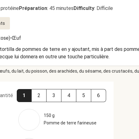
 protéine
Préparation
:
45 minutes
Difficulty
:
Difficile
nts
tose)
•
Œuf
tortilla de pommes de terre en y ajoutant, mis à part des pommes
recque lui donnera en outre une touche particulière.
 œufs, du lait, du poisson, des arachides, du sésame, des crustacés, du 
antité
1
2
3
4
5
6
150 g
Pomme de terre farineuse