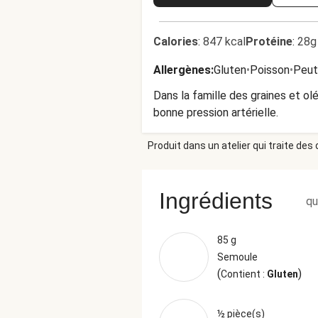
Calories
:
847 kcal
Protéine
:
28g
Allergènes
:
Gluten
•
Poisson
•
Peut
Dans la famille des graines et ol
bonne pression artérielle.
Produit dans un atelier qui traite des
Ingrédients
qu
85 g
Semoule
(
)
Contient :
Gluten
½ pièce(s)