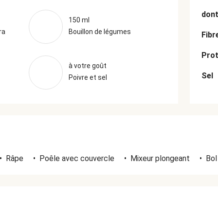
dont
150 ml
ra
Bouillon de légumes
Fibr
Prot
à votre goût
Sel
Poivre et sel
•
Râpe
•
Poêle avec couvercle
•
Mixeur plongeant
•
Bol