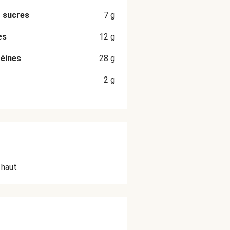
 sucres
7
g
es
12
g
éines
28
g
2
g
 haut