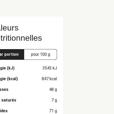
leurs
tritionnelles
ar portion
pour 100 g
gie (kJ)
3543
kJ
gie (kcal)
847
kcal
sses
48
g
 saturés
7
g
ides
71
g