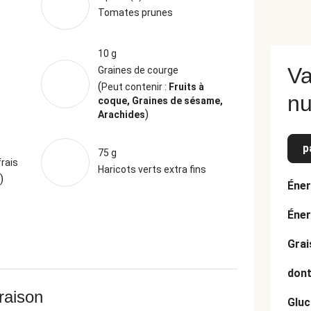
Tomates prunes
10 g
Va
Graines de courge
(
Peut contenir :
Fruits à
nu
coque, Graines de sésame,
)
Arachides
p
75 g
frais
Haricots verts extra fins
)
Éner
Éner
Grai
dont
vraison
Gluc