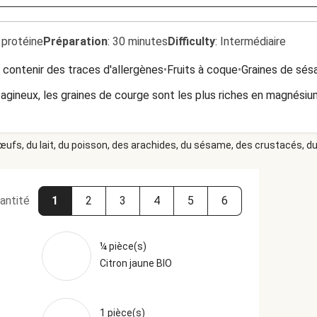
 protéine
Préparation
:
30 minutes
Difficulty
:
Intermédiaire
 contenir des traces d'allergènes
•
Fruits à coque
•
Graines de sé
éagineux, les graines de courge sont les plus riches en magnésiu
 œufs, du lait, du poisson, des arachides, du sésame, des crustacés, du 
antité
1
2
3
4
5
6
¼ pièce(s)
Citron jaune BIO
1 pièce(s)