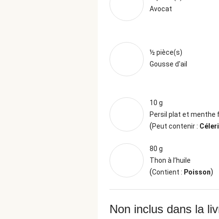
Avocat
½ pièce(s)
Gousse d'ail
10 g
Persil plat et menthe 
(
Peut contenir :
Céleri
80 g
Thon à l’huile
(
)
Contient :
Poisson
Non inclus dans la li