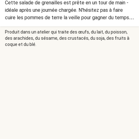
Cette salade de grenailles est prête en un tour de main -
idéale après une journée chargée. N'hésitez pas à faire
cuire les pommes de terre la veille pour gagner du temps.
Le citron vert vient adoucir la saveur très marquée de
l'échalote et se marie au goût sucré du maïs
Produit dans un atelier qui traite des œufs, du lait, du poisson,
des arachides, du sésame, des crustacés, du soja, des fruits à
coque et du blé.