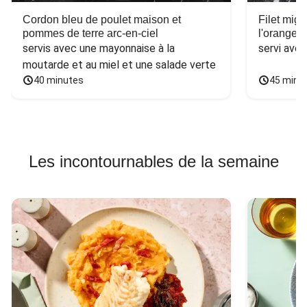
Cordon bleu de poulet maison et
Filet mig
pommes de terre arc-en-ciel
l'orange e
servis avec une mayonnaise à la 
servi ave
moutarde et au miel et une salade verte
40 minutes
45 minu
Les incontournables de la semaine