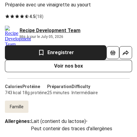
Préparée avec une vinaigrette au yaourt
4.5
(
18
)
Recipe Development Team
Mis à jour le July 05, 2026
Enregistrer
Voir nos box
Calories
Protéine
Préparation
Difficulty
743 kcal
18g protéine
25 minutes
Intermédiaire
Famille
Allergènes
:
Lait (contient du lactose)
•
Peut contenir des traces d'allergènes