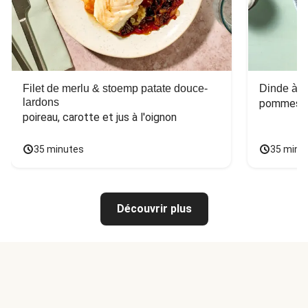
Filet de merlu & stoemp patate douce-
Dinde à la
lardons
pommes de
poireau, carotte et jus à l'oignon
35 minutes
35 minu
Découvrir plus