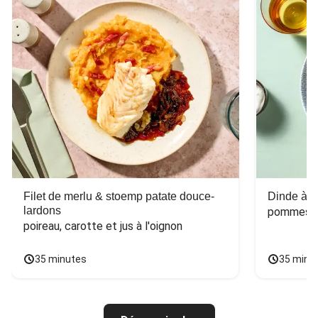
Filet de merlu & stoemp patate douce-
Dinde à la
lardons
pommes de
poireau, carotte et jus à l'oignon
35 minutes
35 minu