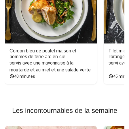
Cordon bleu de poulet maison et
Filet mig
pommes de terre arc-en-ciel
l'orange e
servis avec une mayonnaise à la 
servi ave
moutarde et au miel et une salade verte
40 minutes
45 minu
Les incontournables de la semaine