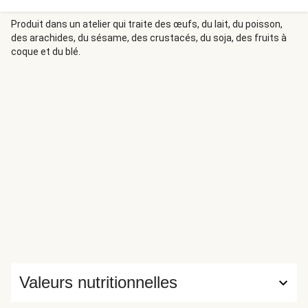
ayant servi à faire revenir le hachis de poulet permet de
conserver tout le goût de celui-ci et donc d’obtenir une
Produit dans un atelier qui traite des œufs, du lait, du poisson,
des arachides, du sésame, des crustacés, du soja, des fruits à
lasagne encore plus délicieuse.
coque et du blé.
Valeurs nutritionnelles