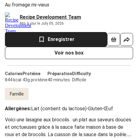
Au fromage mi-vieux
Recipe Development Team
Mis à jour le July 05, 2026
Enregistrer
Voir nos box
Calories
Protéine
Préparation
Difficulty
844 kcal
43g protéine
40 minutes
Difficile
Famille
Allergènes
:
Lait (contient du lactose)
•
Gluten
•
Œuf
Voici une lasagne aux brocolis : un plat aux saveurs douces
et onctueuses grâce à la sauce faite maison à base de
roux et de brocolis. La cuisson de la sauce dans la poêle