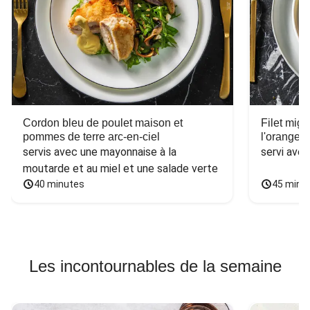
Cordon bleu de poulet maison et
Filet mig
pommes de terre arc-en-ciel
l'orange e
servis avec une mayonnaise à la 
servi ave
moutarde et au miel et une salade verte
40 minutes
45 minu
Les incontournables de la semaine