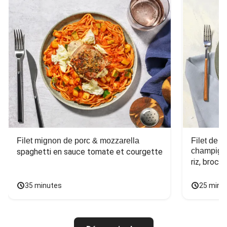
Filet mignon de porc & mozzarella
Filet de 
champign
spaghetti en sauce tomate et courgette
riz, broco
35 minutes
25 minu