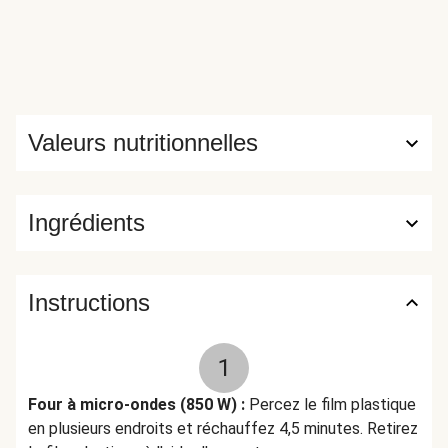
émulsifiant : E322, amidon de riz, arôme naturel, granules de
paprika, poudre d’oignon ALLERGÈNES : Contient : Céleri,
Lait, Moutarde. Peut contenir : Crustacés, Œufs, Poisson,
Mollusques, Sésame, Soja, Sulfites 10ppm
CONSERVATION : À conserver au frais (max. 4 ⁰C).
PRÉPARATION : Réchauffer selon les instructions avant
Valeurs nutritionnelles
de consommer. Ne pas réchauffer une fois refroidi.
HelloFresh Antwoordnummer 39162 1090 WC Amsterdam
Nederland
Ingrédients
Instructions
1
Four à micro-ondes (850 W) :
Percez le film plastique
en plusieurs endroits et réchauffez 4,5 minutes. Retirez