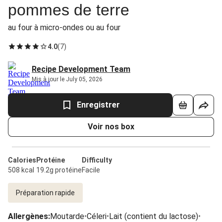
pommes de terre
au four à micro-ondes ou au four
4.0
(
7
)
Recipe Development Team
Mis à jour le July 05, 2026
Enregistrer
Voir nos box
Calories
Protéine
Difficulty
508 kcal
19.2g protéine
Facile
Préparation rapide
Allergènes
:
Moutarde
•
Céleri
•
Lait (contient du lactose)
•