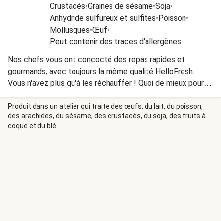
Crustacés
•
Graines de sésame
•
Soja
•
Anhydride sulfureux et sulfites
•
Poisson
•
Mollusques
•
Œuf
•
Peut contenir des traces d'allergènes
Nos chefs vous ont concocté des repas rapides et
gourmands, avec toujours la même qualité HelloFresh.
Vous n'avez plus qu'à les réchauffer ! Quoi de mieux pour
les journées chargées ? INGRÉDIENTS : pommes de terre
26 %, carotte 21 %, burger de bœuf 17 % (viande de bœuf
Produit dans un atelier qui traite des œufs, du lait, du poisson,
des arachides, du sésame, des crustacés, du soja, des fruits à
79 %, graisse de bœuf, pâte de tomate, vinaigre, sucre, sel,
coque et du blé.
amidon modifié, herbes et épices (contient MOUTARDE),
oignon, stabilisant : E412, arôme naturel, extrait naturel),
champignon 11 %, CRÈME 7 % (stabilisant : E407), LAIT,
oignon, eau, huile de tournesol, vin blanc, extrait de bœuf,
miel, amidon modifié, extrait de champignon, sel, herbes et
épices, MOUTARDE, sucre caramélisé, extrait végétal
(contient CÉLERI), gélatine de bœuf, ail, dextrose,
maltodextrine, sucre, huile de colza, huile de colza, arôme,