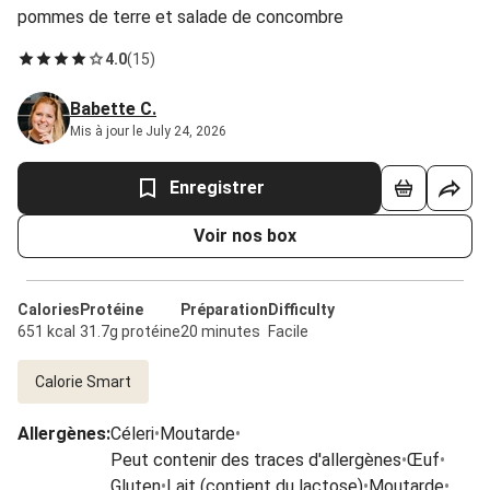
pommes de terre et salade de concombre
4.0
(
15
)
Babette C.
Mis à jour le July 24, 2026
Enregistrer
Voir nos box
Calories
Protéine
Préparation
Difficulty
651 kcal
31.7g protéine
20 minutes
Facile
Calorie Smart
Allergènes
:
Céleri
•
Moutarde
•
Peut contenir des traces d'allergènes
•
Œuf
•
Gluten
•
Lait (contient du lactose)
•
Moutarde
•