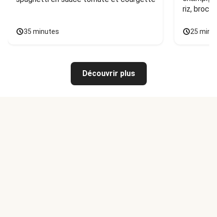
riz, broco
35 minutes
25 minu
Découvrir plus