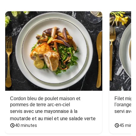
Cordon bleu de poulet maison et
Filet mig
pommes de terre arc-en-ciel
l'orange e
servis avec une mayonnaise à la 
servi ave
moutarde et au miel et une salade verte
40 minutes
45 minu