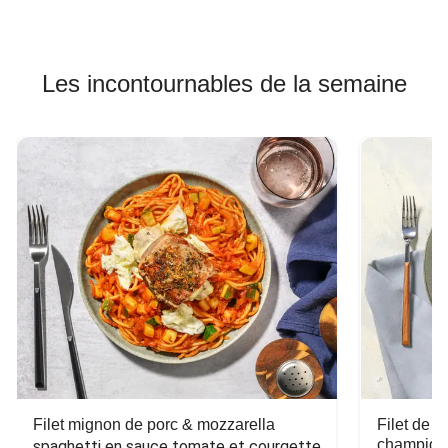
Les incontournables de la semaine
Filet mignon de porc & mozzarella
Filet de 
champign
spaghetti en sauce tomate et courgette