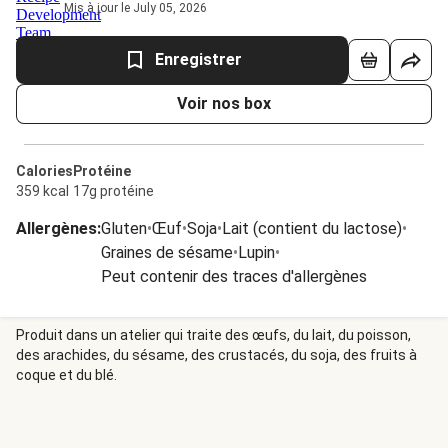
Mis à jour le July 05, 2026
Enregistrer
Voir nos box
Calories
Protéine
359 kcal
17g protéine
Allergènes
:
Gluten
•
Œuf
•
Soja
•
Lait (contient du lactose)
•
Graines de sésame
•
Lupin
•
Peut contenir des traces d'allergènes
Produit dans un atelier qui traite des œufs, du lait, du poisson,
des arachides, du sésame, des crustacés, du soja, des fruits à
coque et du blé.