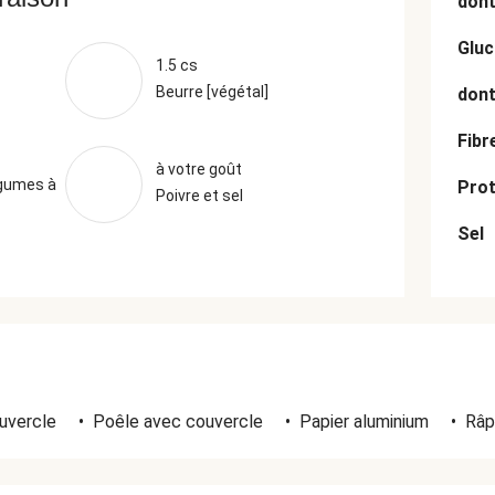
dont
Gluc
1.5 cs
Beurre [végétal]
dont
Fibr
à votre goût
égumes à
Prot
Poivre et sel
Sel
uvercle
•
Poêle avec couvercle
•
Papier aluminium
•
Râp