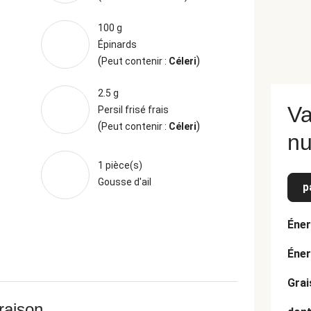
100 g
Épinards
(
)
Peut contenir :
Céleri
2.5 g
Va
Persil frisé frais
(
)
Peut contenir :
Céleri
nu
1 pièce(s)
Gousse d'ail
p
Éner
Éner
Grai
vraison