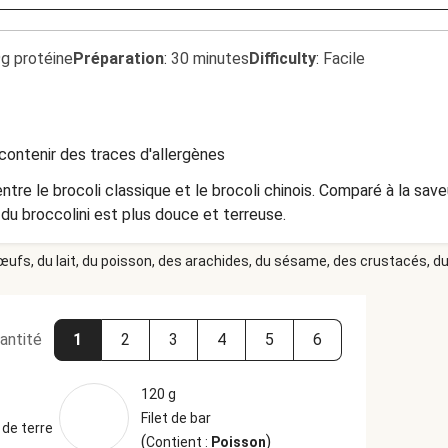
9g protéine
Préparation
:
30 minutes
Difficulty
:
Facile
contenir des traces d'allergènes
ntre le brocoli classique et le brocoli chinois. Comparé à la sa
 du broccolini est plus douce et terreuse.
 œufs, du lait, du poisson, des arachides, du sésame, des crustacés, du 
antité
1
2
3
4
5
6
120 g
Filet de bar
de terre
(
)
Contient :
Poisson