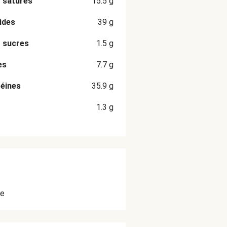
 saturés
15.5
g
ides
39
g
 sucres
1.5
g
es
7.7
g
éines
35.9
g
1.3
g
e