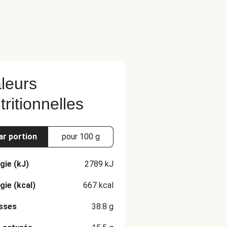
leurs
tritionnelles
ar portion
pour 100 g
gie (kJ)
2789
kJ
gie (kcal)
667
kcal
sses
38.8
g