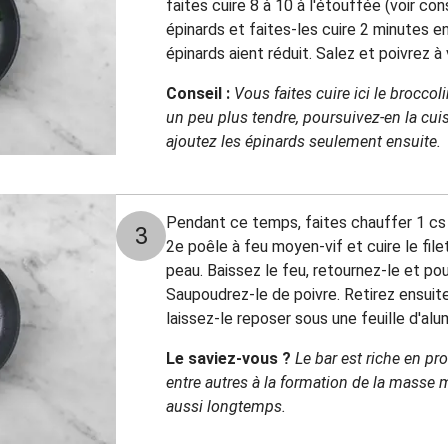
faites cuire 8 à 10 à l'étouffée (voir con
épinards et faites-les cuire 2 minutes e
épinards aient réduit. Salez et poivrez à
Conseil :
Vous faites cuire ici le broccoli
un peu plus tendre, poursuivez-en la cu
ajoutez les épinards seulement ensuite.
Pendant ce temps, faites chauffer 1 cs
3
2e poêle à feu moyen-vif et cuire le fil
peau. Baissez le feu, retournez-le et po
Saupoudrez-le de poivre. Retirez ensuite
laissez-le reposer sous une feuille d'alu
Le saviez-vous ?
Le bar est riche en pro
entre autres à la formation de la masse m
aussi longtemps.