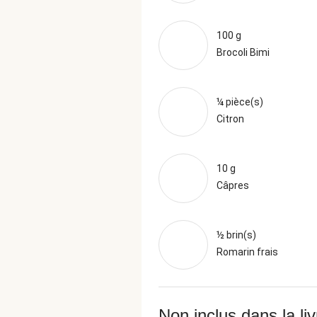
100 g
Brocoli Bimi
¼ pièce(s)
Citron
10 g
Câpres
½ brin(s)
Romarin frais
Non inclus dans la li