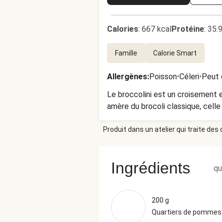
Calories
:
667 kcal
Protéine
:
35.
Famille
Calorie Smart
Allergènes
:
Poisson
•
Céleri
•
Peut 
Le broccolini est un croisement e
amère du brocoli classique, celle
Produit dans un atelier qui traite des
Ingrédients
qu
200 g
Quartiers de pommes 