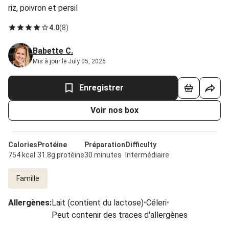
riz, poivron et persil
4.0
(
8
)
Babette C.
Mis à jour le July 05, 2026
Enregistrer
Voir nos box
Calories
Protéine
Préparation
Difficulty
754 kcal
31.8g protéine
30 minutes
Intermédiaire
Famille
Allergènes
:
Lait (contient du lactose)
•
Céleri
•
Peut contenir des traces d'allergènes