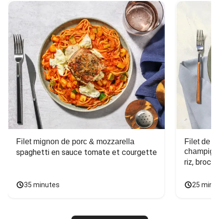
Filet mignon de porc & mozzarella
Filet de 
champign
spaghetti en sauce tomate et courgette
riz, broco
35 minutes
25 minu