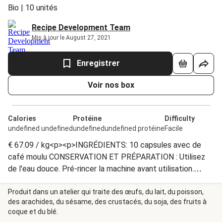
Bio | 10 unités
Recipe Development Team
Mis à jour le August 27, 2021
Enregistrer
Voir nos box
Calories
Protéine
Difficulty
undefined undefined
undefinedundefined protéine
Facile
€ 67.09 / kg<p><p>INGRÉDIENTS: 10 capsules avec de
café moulu CONSERVATION ET PRÉPARATION : Utilisez
de l'eau douce. Pré-rincer la machine avant utilisation.
Conserver dans un endroit frais et sec. Jones Brothers
Coffee Company B.V. Sint Willibrordusstraat 54 Hs 1073
Produit dans un atelier qui traite des œufs, du lait, du poisson,
des arachides, du sésame, des crustacés, du soja, des fruits à
VC Amsterdam The Netherlands
coque et du blé.
https://jonesbrotherscoffee.com/en/ <small>HelloFresh