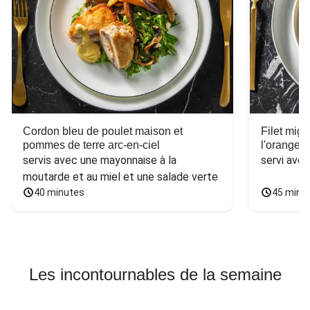
Cordon bleu de poulet maison et
Filet mig
pommes de terre arc-en-ciel
l'orange e
servis avec une mayonnaise à la 
servi ave
moutarde et au miel et une salade verte
40 minutes
45 minu
Les incontournables de la semaine