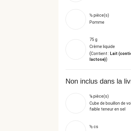
½ pièce(s)
Pomme
75 g
Crème liquide
(
Contient :
Lait (conti
)
lactose)
Non inclus dans la li
¼ pièce(s)
Cube de bouillon de vol
faible teneur en sel
½ cs