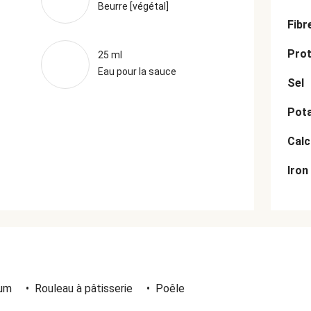
Beurre [végétal]
Fibr
Prot
25 ml
Eau pour la sauce
Sel
Pot
Cal
Iron
ium
•
Rouleau à pâtisserie
•
Poêle