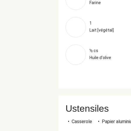
Farine
1
Lait [végétal]
½ cs
Huile d'olive
Ustensiles
•
Casserole
•
Papier alumin