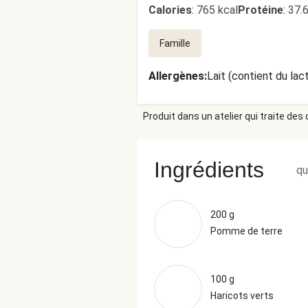
Calories
:
765 kcal
Protéine
:
37.
Famille
Allergènes
:
Lait (contient du lac
Produit dans un atelier qui traite des
Ingrédients
qu
200 g
Pomme de terre
100 g
Haricots verts