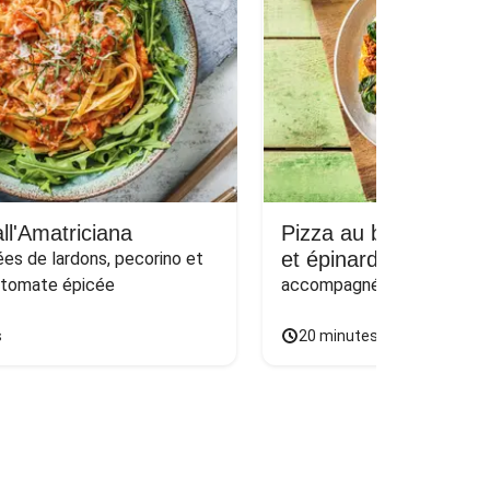
ll'Amatriciana
Pizza au bœuf haché
et épinards sur naan
s de lardons, pecorino et 
 tomate épicée
accompagnée d'une salade
s
20 minutes