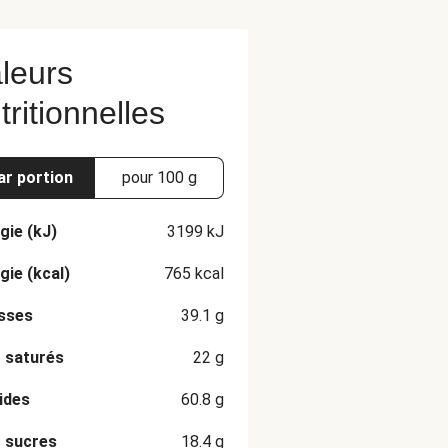
leurs
tritionnelles
ar portion
pour 100 g
gie (kJ)
3199
kJ
gie (kcal)
765
kcal
sses
39.1
g
 saturés
22
g
ides
60.8
g
 sucres
18.4
g