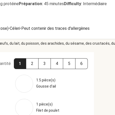
6g protéine
Préparation
:
45 minutes
Difficulty
:
Intermédiaire
tose)
•
Céleri
•
Peut contenir des traces d'allergènes
 œufs, du lait, du poisson, des arachides, du sésame, des crustacés, du 
antité
1
2
3
4
5
6
1.5 pièce(s)
Gousse d'ail
1 pièce(s)
Filet de poulet