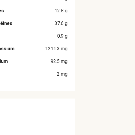
es
12.8
g
éines
37.6
g
0.9
g
assium
1211.3
mg
cium
92.5
mg
2
mg