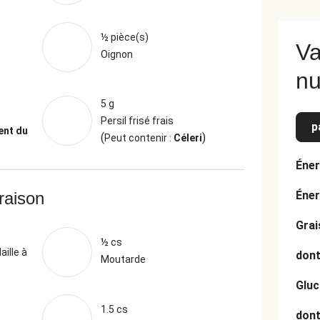
½ pièce(s)
Va
Oignon
nu
5 g
Persil frisé frais
p
ent du
(
)
Peut contenir :
Céleri
Éner
vraison
Éner
Grai
½ cs
aille à
dont
Moutarde
Gluc
1.5 cs
dont