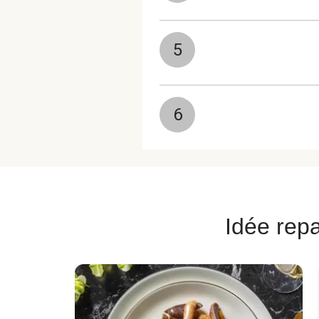
5
6
Idée repa